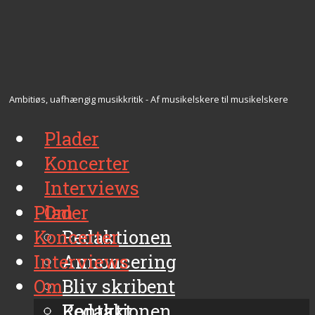
Ambitiøs, uafhængig musikkritik - Af musikelskere til musikelskere
Plader
Koncerter
Interviews
Plader
Om
Koncerter
Redaktionen
Interviews
Annoncering
Om
Bliv skribent
Kontakt
Redaktionen