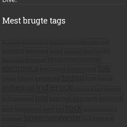
Mest brugte tags
alternativ rock
alt. country
alternativ hiphop
alternativ pop/rock
ambient
americana
blues
artrock
country
avantgarde
eksperimenterende
dreampop
dansksproget
electronica
folk
elektronisk
electropop
hiphop
garagerock
folkrock
indie
folkpop
indiefolk
indierock
indiepop
jazz
krautrock
indietronica
pop
postrock
postpunk
pop/rock
lo-fi
melankolsk
rock
psykedelisk
punk
rap
psych
Roskilde Festival 2011
singer/songwriter
støjrock
shoegazer
soul
synthpop