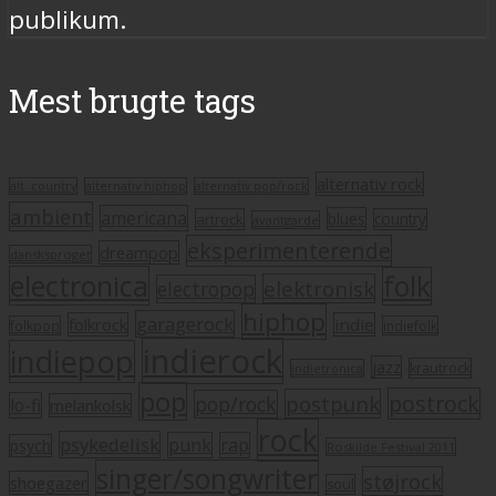
publikum.
Mest brugte tags
alternativ rock
alt. country
alternativ hiphop
alternativ pop/rock
ambient
americana
blues
artrock
country
avantgarde
eksperimenterende
dreampop
dansksproget
electronica
folk
elektronisk
electropop
hiphop
garagerock
folkrock
indie
folkpop
indiefolk
indierock
indiepop
jazz
krautrock
indietronica
pop
postrock
postpunk
pop/rock
lo-fi
melankolsk
rock
psykedelisk
punk
rap
psych
Roskilde Festival 2011
singer/songwriter
støjrock
shoegazer
soul