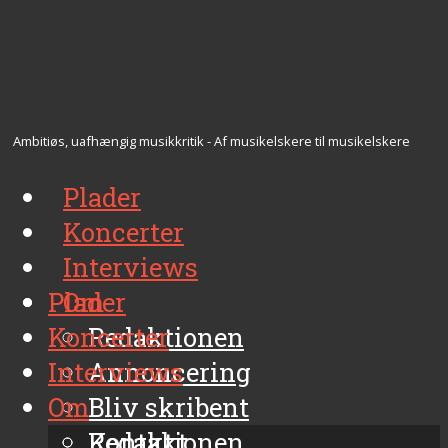
Ambitiøs, uafhængig musikkritik - Af musikelskere til musikelskere
Plader
Koncerter
Interviews
Plader
Om
Koncerter
Redaktionen
Interviews
Annoncering
Om
Bliv skribent
Kontakt
Redaktionen