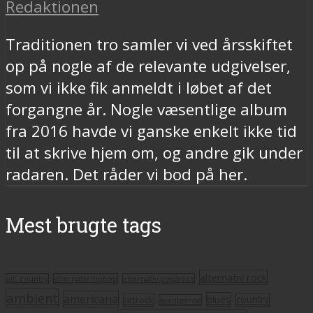
Redaktionen
Traditionen tro samler vi ved årsskiftet
op på nogle af de relevante udgivelser,
som vi ikke fik anmeldt i løbet af det
forgangne år. Nogle væsentlige album
fra 2016 havde vi ganske enkelt ikke tid
til at skrive hjem om, og andre gik under
radaren. Det råder vi bod på her.
Mest brugte tags
alternativ rock
alt. country
alternativ hiphop
alternativ pop/rock
ambient
americana
blues
artrock
country
avantgarde