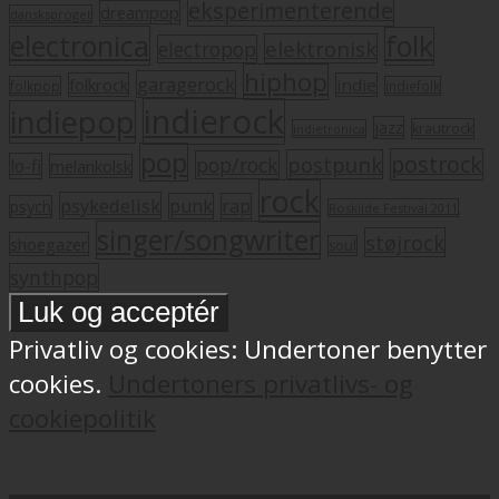
eksperimenterende
dreampop
dansksproget
electronica
folk
elektronisk
electropop
hiphop
garagerock
folkrock
indie
folkpop
indiefolk
indierock
indiepop
jazz
krautrock
indietronica
pop
postrock
postpunk
pop/rock
lo-fi
melankolsk
rock
psykedelisk
punk
rap
psych
Roskilde Festival 2011
singer/songwriter
støjrock
shoegazer
soul
synthpop
Privatliv og cookies: Undertoner benytter
cookies.
Undertoners privatlivs- og
cookiepolitik