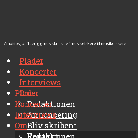
Ambitiøs, uafhængig musikkritik - Af musikelskere til musikelskere
Plader
Koncerter
Interviews
Plader
Om
Koncerter
Redaktionen
Interviews
Annoncering
Om
Bliv skribent
Kontakt
Redaktionen