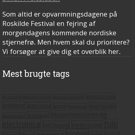
Som altid er opvarmningsdagene på
Roskilde Festival en fejring af
morgendagens kommende nordiske
stjernefrø. Men hvem skal du prioritere?
Vi forsøger at give dig et overblik her.
Mest brugte tags
alternativ rock
alt. country
alternativ hiphop
alternativ pop/rock
ambient
americana
blues
artrock
country
avantgarde
eksperimenterende
dreampop
dansksproget
electronica
folk
elektronisk
electropop
hiphop
garagerock
folkrock
indie
folkpop
indiefolk