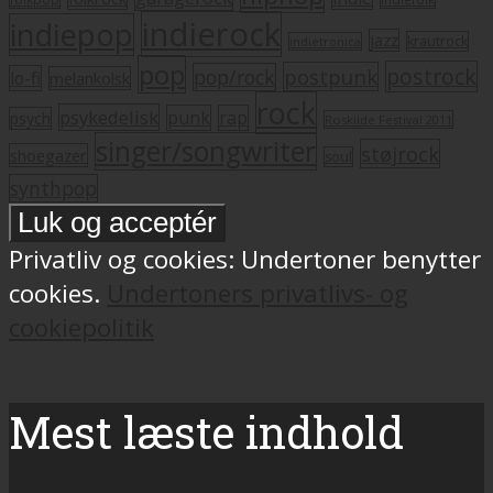
indierock
indiepop
jazz
krautrock
indietronica
pop
postrock
postpunk
pop/rock
lo-fi
melankolsk
rock
psykedelisk
punk
rap
psych
Roskilde Festival 2011
singer/songwriter
støjrock
shoegazer
soul
synthpop
Privatliv og cookies: Undertoner benytter
cookies.
Undertoners privatlivs- og
cookiepolitik
Mest læste indhold