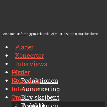
Ambitiøs, uafhængig musikkritik - Af musikelskere til musikelskere
Plader
Koncerter
Interviews
Plader
Om
Koncerter
Redaktionen
Interviews
Annoncering
Om
Bliv skribent
Kontakt
Redaktionen