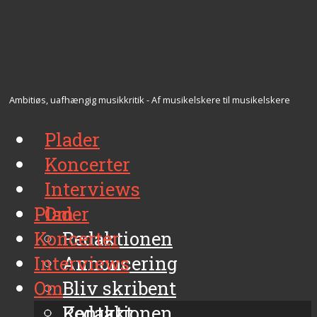
Ambitiøs, uafhængig musikkritik - Af musikelskere til musikelskere
Plader
Koncerter
Interviews
Plader
Om
Koncerter
Redaktionen
Interviews
Annoncering
Om
Bliv skribent
Kontakt
Redaktionen