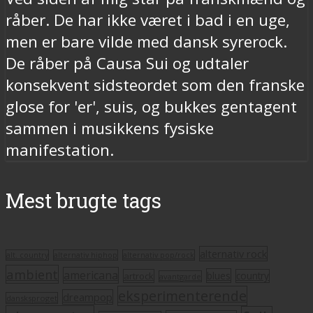
råber. De har ikke været i bad i en uge,
men er bare vilde med dansk syrerock.
De råber på Causa Sui og udtaler
konsekvent sidsteordet som den franske
glose for 'er', suis, og bukkes gentagent
sammen i musikkens fysiske
manifestation.
Mest brugte tags
alternativ rock
alt. country
alternativ hiphop
alternativ pop/rock
ambient
americana
blues
artrock
country
avantgarde
eksperimenterende
dreampop
dansksproget