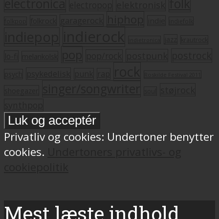
electronica
folk
elektronisk
electropop
hiphop
garagerock
folkrock
indie
folkpop
indiefolk
indierock
indiepop
jazz
krautrock
indietronica
pop
postrock
postpunk
pop/rock
lo-fi
melankolsk
rock
psykedelisk
punk
rap
psych
Roskilde Festival 2011
singer/songwriter
støjrock
shoegazer
soul
synthpop
Privatliv og cookies: Undertoner benytter
cookies.
Undertoners privatlivs- og
cookiepolitik
Mest læste indhold