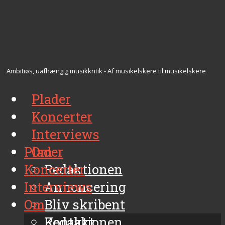
Ambitiøs, uafhængig musikkritik - Af musikelskere til musikelskere
Plader
Koncerter
Interviews
Plader
Om
Koncerter
Redaktionen
Interviews
Annoncering
Om
Bliv skribent
Kontakt
Redaktionen