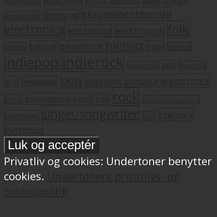
artrock
country
avantgarde
eksperimenterende
dreampop
dansksproget
electronica
folk
elektronisk
electropop
hiphop
garagerock
folkrock
indie
folkpop
indiefolk
indierock
indiepop
jazz
krautrock
indietronica
pop
postrock
postpunk
pop/rock
lo-fi
melankolsk
rock
psykedelisk
punk
rap
psych
Roskilde Festival 2011
singer/songwriter
støjrock
shoegazer
soul
synthpop
Privatliv og cookies: Undertoner benytter
cookies.
Undertoners privatlivs- og
cookiepolitik