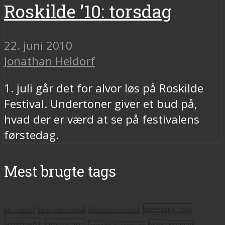
Roskilde ’10: torsdag
22. juni 2010
Jonathan Heldorf
1. juli går det for alvor løs på Roskilde
Festival. Undertoner giver et bud på,
hvad der er værd at se på festivalens
førstedag.
Mest brugte tags
alternativ rock
alt. country
alternativ hiphop
alternativ pop/rock
ambient
americana
blues