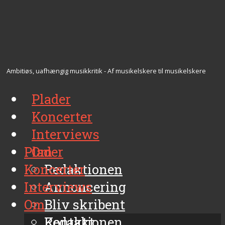
Ambitiøs, uafhængig musikkritik - Af musikelskere til musikelskere
Plader
Koncerter
Interviews
Plader
Om
Koncerter
Redaktionen
Interviews
Annoncering
Om
Bliv skribent
Kontakt
Redaktionen