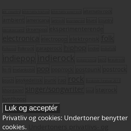
alternativ rock
alt. country
alternativ hiphop
alternativ pop/rock
ambient
americana
blues
artrock
country
avantgarde
eksperimenterende
dreampop
dansksproget
electronica
folk
elektronisk
electropop
hiphop
garagerock
folkrock
indie
folkpop
indiefolk
indierock
indiepop
jazz
krautrock
indietronica
pop
postrock
postpunk
pop/rock
lo-fi
melankolsk
rock
psykedelisk
punk
rap
psych
Roskilde Festival 2011
singer/songwriter
støjrock
shoegazer
soul
synthpop
Privatliv og cookies: Undertoner benytter
cookies.
Undertoners privatlivs- og