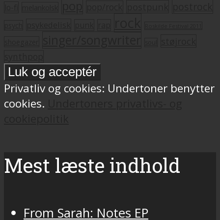
pop
postrock
postpunk
pop/rock
lo-fi
melankolsk
rock
psykedelisk
punk
rap
psych
Roskilde Festival 2011
singer/songwriter
støjrock
shoegazer
soul
synthpop
Privatliv og cookies: Undertoner benytter
cookies.
Undertoners privatlivs- og
cookiepolitik
Mest læste indhold
From Sarah: Notes EP