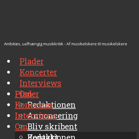
Ambitiøs, uafhængig musikkritik - Af musikelskere til musikelskere
Plader
Koncerter
Interviews
Plader
Om
Koncerter
Redaktionen
Interviews
Annoncering
Om
Bliv skribent
Kontakt
Redaktionen