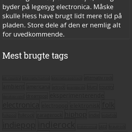
byder på legesyg electronica. Måske
skulle Hess have brugt lidt mere tid på
pladen. Store dele af den er nemlig alt
for uvedkommende.
Mest brugte tags
alternativ rock
alt. country
alternativ hiphop
alternativ pop/rock
ambient
americana
blues
artrock
country
avantgarde
eksperimenterende
dreampop
dansksproget
electronica
folk
elektronisk
electropop
hiphop
garagerock
folkrock
indie
folkpop
indiefolk
indierock
indiepop
jazz
krautrock
indietronica