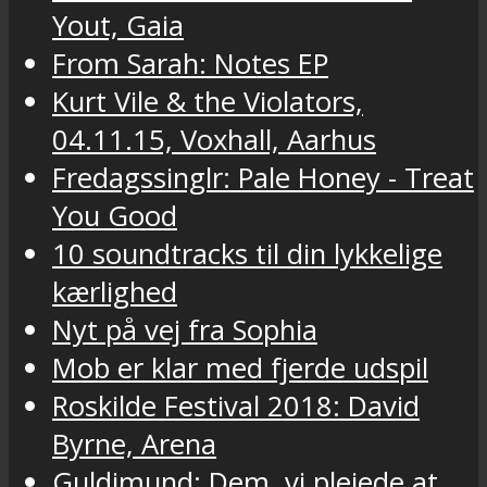
Yout, Gaia
From Sarah: Notes EP
Kurt Vile & the Violators,
04.11.15, Voxhall, Aarhus
Fredagssinglr: Pale Honey - Treat
You Good
10 soundtracks til din lykkelige
kærlighed
Nyt på vej fra Sophia
Mob er klar med fjerde udspil
Roskilde Festival 2018: David
Byrne, Arena
Guldimund: Dem, vi plejede at