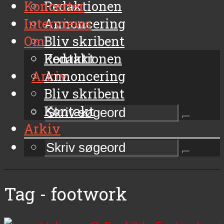
Koncerter
Redaktionen
Interviews
Annoncering
Om
Bliv skribent
Kontakt
Redaktionen
Arkiv
Annoncering
Bliv skribent
Kontakt
Arkiv
Tag - footwork