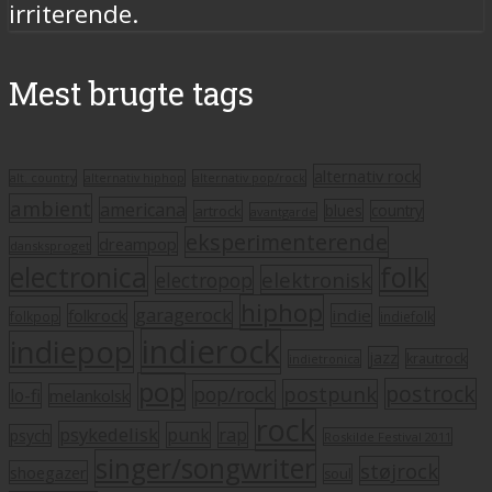
irriterende.
Mest brugte tags
alternativ rock
alt. country
alternativ hiphop
alternativ pop/rock
ambient
americana
blues
artrock
country
avantgarde
eksperimenterende
dreampop
dansksproget
electronica
folk
elektronisk
electropop
hiphop
garagerock
folkrock
indie
folkpop
indiefolk
indierock
indiepop
jazz
krautrock
indietronica
pop
postrock
postpunk
pop/rock
lo-fi
melankolsk
rock
psykedelisk
punk
rap
psych
Roskilde Festival 2011
singer/songwriter
støjrock
shoegazer
soul