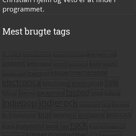
programmet.
Mest brugte tags
alternativ rock
alt. country
alternativ hiphop
alternativ pop/rock
ambient
americana
blues
artrock
country
avantgarde
eksperimenterende
dreampop
dansksproget
electronica
folk
elektronisk
electropop
hiphop
garagerock
folkrock
indie
folkpop
indiefolk
indierock
indiepop
jazz
krautrock
indietronica
pop
postrock
postpunk
pop/rock
lo-fi
melankolsk
rock
psykedelisk
punk
rap
psych
Roskilde Festival 2011
singer/songwriter
støjrock
shoegazer