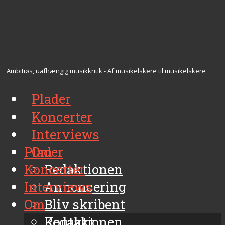
Ambitiøs, uafhængig musikkritik - Af musikelskere til musikelskere
Plader
Koncerter
Interviews
Plader
Om
Koncerter
Redaktionen
Interviews
Annoncering
Om
Bliv skribent
Kontakt
Redaktionen