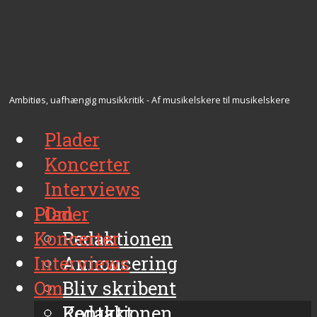
Ambitiøs, uafhængig musikkritik - Af musikelskere til musikelskere
Plader
Koncerter
Interviews
Plader
Om
Koncerter
Redaktionen
Interviews
Annoncering
Om
Bliv skribent
Kontakt
Redaktionen