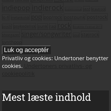
indierock
indiepop
jazz
krautrock
indietronica
pop
postrock
postpunk
pop/rock
lo-fi
melankolsk
rock
psykedelisk
punk
rap
psych
Roskilde Festival 2011
singer/songwriter
støjrock
shoegazer
soul
synthpop
Privatliv og cookies: Undertoner benytter
cookies.
Undertoners privatlivs- og
cookiepolitik
Mest læste indhold