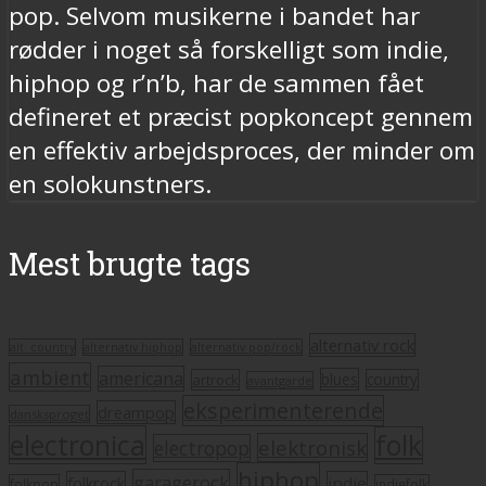
pop. Selvom musikerne i bandet har
rødder i noget så forskelligt som indie,
hiphop og r’n’b, har de sammen fået
defineret et præcist popkoncept gennem
en effektiv arbejdsproces, der minder om
en solokunstners.
Mest brugte tags
alternativ rock
alt. country
alternativ hiphop
alternativ pop/rock
ambient
americana
blues
artrock
country
avantgarde
eksperimenterende
dreampop
dansksproget
electronica
folk
elektronisk
electropop
hiphop
garagerock
folkrock
indie
folkpop
indiefolk