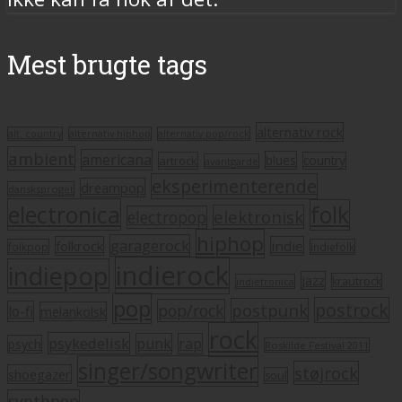
Mest brugte tags
alternativ rock
alt. country
alternativ hiphop
alternativ pop/rock
ambient
americana
blues
artrock
country
avantgarde
eksperimenterende
dreampop
dansksproget
electronica
folk
elektronisk
electropop
hiphop
garagerock
folkrock
indie
folkpop
indiefolk
indierock
indiepop
jazz
krautrock
indietronica
pop
postrock
postpunk
pop/rock
lo-fi
melankolsk
rock
psykedelisk
punk
rap
psych
Roskilde Festival 2011
singer/songwriter
støjrock
shoegazer
soul
synthpop