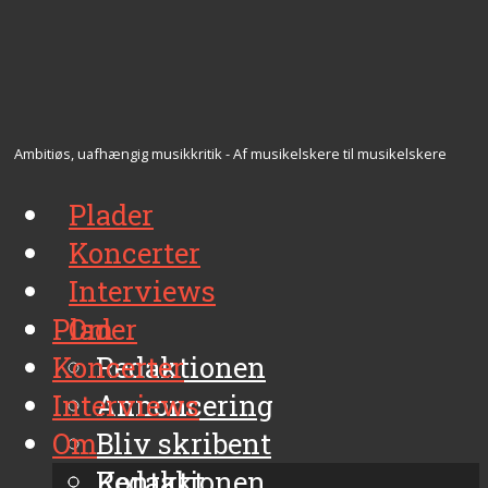
Ambitiøs, uafhængig musikkritik - Af musikelskere til musikelskere
Plader
Koncerter
Interviews
Plader
Om
Koncerter
Redaktionen
Interviews
Annoncering
Om
Bliv skribent
Kontakt
Redaktionen