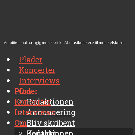
Ambitiøs, uafhængig musikkritik - Af musikelskere til musikelskere
Plader
Koncerter
Interviews
Plader
Om
Koncerter
Redaktionen
Interviews
Annoncering
Om
Bliv skribent
Kontakt
Redaktionen