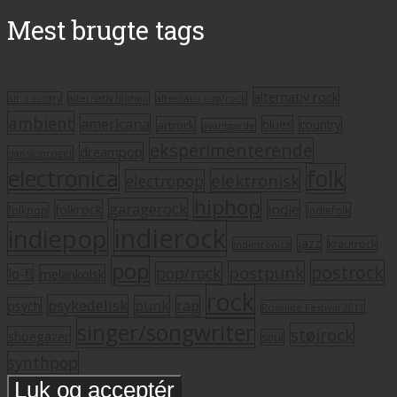
Mest brugte tags
alternativ rock
alt. country
alternativ hiphop
alternativ pop/rock
ambient
americana
blues
artrock
country
avantgarde
eksperimenterende
dreampop
dansksproget
electronica
folk
elektronisk
electropop
hiphop
garagerock
folkrock
indie
folkpop
indiefolk
indierock
indiepop
jazz
krautrock
indietronica
pop
postrock
postpunk
pop/rock
lo-fi
melankolsk
rock
psykedelisk
punk
rap
psych
Roskilde Festival 2011
singer/songwriter
støjrock
shoegazer
soul
synthpop