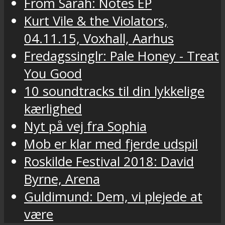
From Sarah: Notes EP
Kurt Vile & the Violators,
04.11.15, Voxhall, Aarhus
Fredagssinglr: Pale Honey - Treat
You Good
10 soundtracks til din lykkelige
kærlighed
Nyt på vej fra Sophia
Mob er klar med fjerde udspil
Roskilde Festival 2018: David
Byrne, Arena
Guldimund: Dem, vi plejede at
være