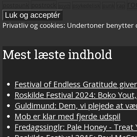
ro
postrock
postpunk
psykedelisk
punk
rap
psych
Privatliv og cookies: Undertoner benytter
Mest læste indhold
Festival of Endless Gratitude gi
Roskilde Festival 2024: Boko Yout
Guldimund: Dem, vi plejede at væ
Mob er klar med fjerde udspil
Fredagssinglr: Pale Honey - Trea