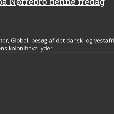
 på Nørrebro denne fredag
er, Global, besøg af det dansk- og vestafr
ns kolonihave lyder.