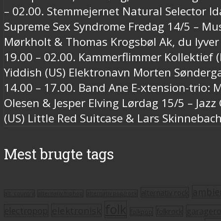
– 02.00. Stemmejernet Natural Selector I
Supreme Sex Syndrome Fredag 14/5 – Musik
Mørkholt & Thomas Krogsbøl Ak, du lyver 
19.00 – 02.00. Kammerflimmer Kollektief 
Yiddish (US) Elektronavn Morten Sønderga
14.00 – 17.00. Band Ane E-xtension-trio: M
Olesen & Jesper Elving Lørdag 15/5 – Jazz
(US) Little Red Suitcase & Lars Skinnebac
Mest brugte tags
ambie
alternativ rock
alt. country
alternativ hiphop
alternativ pop/rock
folk
elektronisk
electropop
garager
folkrock
folkpop