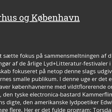
 Århus og København
t sætte fokus på sammensmeltningen af dig
ør af de årlige Lyd+Litteratur-festivaler 
kab fokuseret på netop denne slags udgiv
ernes smalle publikum. I denne uge er det 
gaver københavnerne med vildtflorerende or
 den tyske electronica-bastard Kammerflimm
 digte, den amerikanske lydpoetiker Edw
nge flere. Her er det fulde program: Torsda