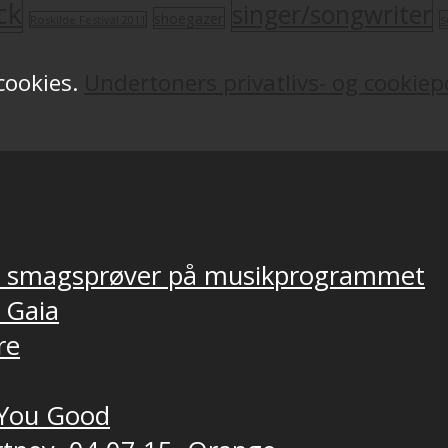
ck
singer/songwriter
shoegazer
s
Roskilde Festival 2011
 cookies.
Undertoners privatlivs- og cookiepo
ver smagsprøver på musikprogrammet
, Gaia
re
t You Good