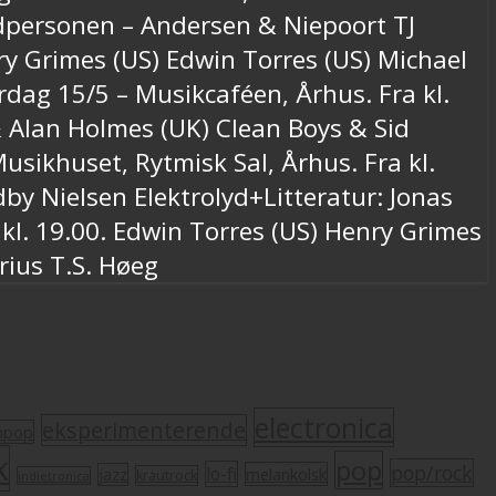
edpersonen – Andersen & Niepoort TJ
y Grimes (US) Edwin Torres (US) Michael
dag 15/5 – Musikcaféen, Århus. Fra kl.
& Alan Holmes (UK) Clean Boys & Sid
sikhuset, Rytmisk Sal, Århus. Fra kl.
dby Nielsen Elektrolyd+Litteratur: Jonas
 kl. 19.00. Edwin Torres (US) Henry Grimes
rius T.S. Høeg
electronica
eksperimenterende
mpop
k
pop
pop/rock
lo-fi
melankolsk
jazz
krautrock
indietronica