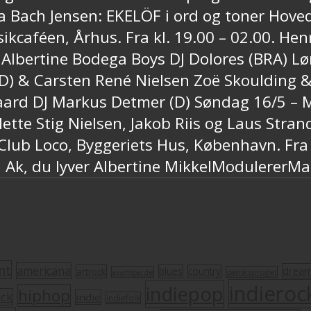
da Bach Jensen: EKELÖF i ord og toner Hov
caféen, Århus. Fra kl. 19.00 – 02.00. Henr
Albertine Bodega Boys DJ Dolores (BRA) Lør
(D) & Carsten René Nielsen Zoë Skoulding 
ard DJ Markus Detmer (D) Søndag 16/5 – Mu
ette Stig Nielsen, Jakob Riis og Laus Stran
 Club Loco, Byggeriets Hus, København. Fra
h Ak, du lyver Albertine MikkelModulererMa
nt
americana
drea
blues
artrock
country
avantgarde
dansksproget
indieroc
indiepop
hiphop
ock
indie
indiefolk