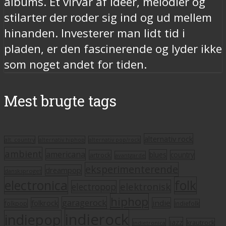
albums. Et virvar af ideer, melodier og
stilarter der roder sig ind og ud mellem
hinanden. Investerer man lidt tid i
pladen, er den fascinerende og lyder ikke
som noget andet for tiden.
Mest brugte tags
alternativ rock
alt. country
alternativ hiphop
alternativ pop/rock
ambient
americana
blues
artrock
country
avantgarde
eksperimenterende
dreampop
dansksproget
electronica
folk
elektronisk
electropop
hiphop
garagerock
folkrock
indie
folkpop
indiefolk
indierock
indiepop
jazz
krautrock
indietronica