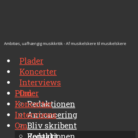
Ambitiøs, uafhængig musikkritik - Af musikelskere til musikelskere
Plader
Koncerter
Interviews
Plader
Om
Koncerter
Redaktionen
Interviews
Annoncering
Om
Bliv skribent
Kontakt
Redaktionen