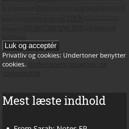
pop
postrock
postpunk
pop/rock
lo-fi
melankolsk
rock
psykedelisk
punk
rap
psych
Roskilde Festival 2011
singer/songwriter
støjrock
shoegazer
soul
synthpop
Privatliv og cookies: Undertoner benytter
cookies.
Undertoners privatlivs- og
cookiepolitik
Mest læste indhold
From Sarah: Notes EP