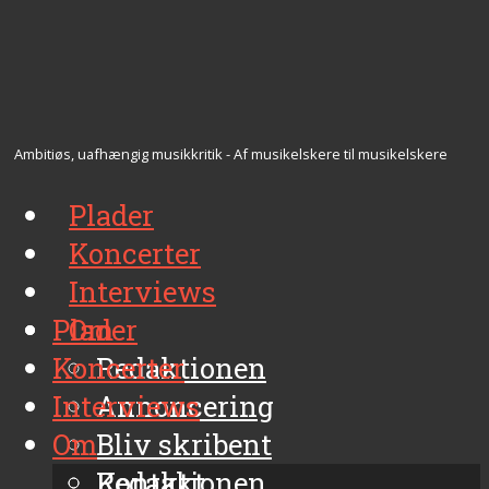
Ambitiøs, uafhængig musikkritik - Af musikelskere til musikelskere
Plader
Koncerter
Interviews
Plader
Om
Koncerter
Redaktionen
Interviews
Annoncering
Om
Bliv skribent
Kontakt
Redaktionen