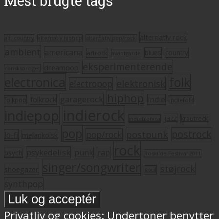
Mest brugte tags
alternativ rock
alt. country
alternativ hiphop
alternativ pop/rock
ambient
americana
blues
artrock
country
avantgarde
eksperimenterende
dreampop
dansksproget
electronica
folk
elektronisk
electropop
hiphop
garagerock
folkrock
indie
folkpop
indiefolk
indierock
indiepop
jazz
krautrock
indietronica
pop
postrock
postpunk
pop/rock
lo-fi
melankolsk
rock
psykedelisk
punk
rap
psych
Roskilde Festival 2011
singer/songwriter
støjrock
shoegazer
soul
synthpop
Privatliv og cookies: Undertoner benytter