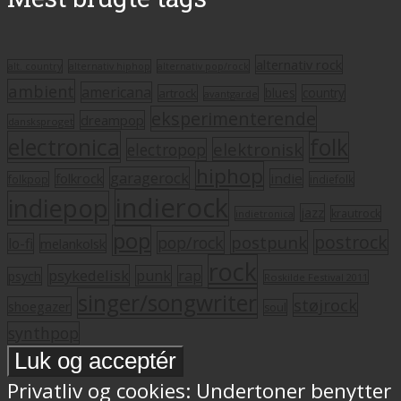
alternativ rock
alt. country
alternativ hiphop
alternativ pop/rock
ambient
americana
blues
artrock
country
avantgarde
eksperimenterende
dreampop
dansksproget
electronica
folk
elektronisk
electropop
hiphop
garagerock
folkrock
indie
folkpop
indiefolk
indierock
indiepop
jazz
krautrock
indietronica
pop
postrock
postpunk
pop/rock
lo-fi
melankolsk
rock
psykedelisk
punk
rap
psych
Roskilde Festival 2011
singer/songwriter
støjrock
shoegazer
soul
synthpop
Privatliv og cookies: Undertoner benytter