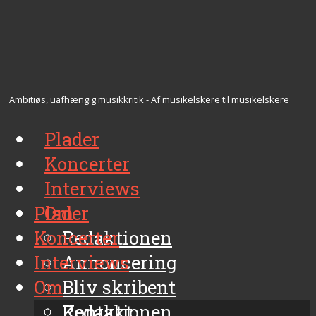
Ambitiøs, uafhængig musikkritik - Af musikelskere til musikelskere
Plader
Koncerter
Interviews
Plader
Om
Koncerter
Redaktionen
Interviews
Annoncering
Om
Bliv skribent
Kontakt
Redaktionen