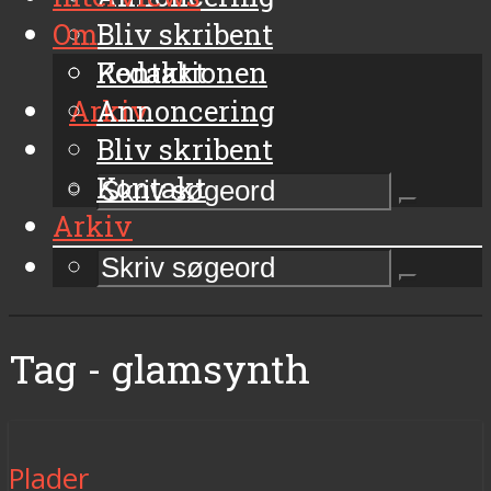
Om
Bliv skribent
Kontakt
Redaktionen
Arkiv
Annoncering
Bliv skribent
Kontakt
Arkiv
Tag - glamsynth
Plader