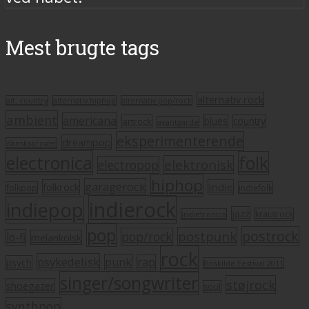
Mest brugte tags
alternativ rock
alt. country
alternativ hiphop
alternativ pop/rock
ambient
americana
blues
artrock
country
avantgarde
eksperimenterende
dreampop
dansksproget
electronica
folk
elektronisk
electropop
hiphop
garagerock
folkrock
indie
folkpop
indiefolk
indierock
indiepop
jazz
krautrock
indietronica
pop
postrock
postpunk
pop/rock
lo-fi
melankolsk
rock
psykedelisk
punk
rap
psych
Roskilde Festival 2011
singer/songwriter
støjrock
shoegazer
soul
synthpop