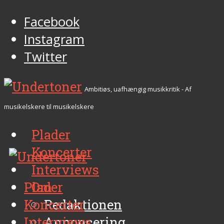
Facebook
Instagram
Twitter
Ambitiøs, uafhængig musikkritik - Af
musikelskere til musikelskere
Plader
Koncerter
Interviews
Plader
Om
Koncerter
Redaktionen
Interviews
Annoncering