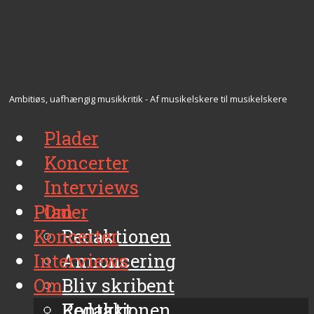
Ambitiøs, uafhængig musikkritik - Af musikelskere til musikelskere
Plader
Koncerter
Interviews
Plader
Om
Koncerter
Redaktionen
Interviews
Annoncering
Om
Bliv skribent
Kontakt
Redaktionen