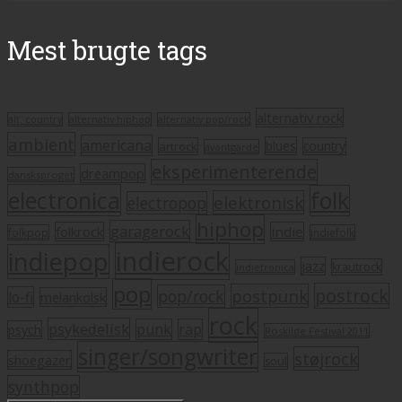
Mest brugte tags
alternativ rock
alt. country
alternativ hiphop
alternativ pop/rock
ambient
americana
blues
artrock
country
avantgarde
eksperimenterende
dreampop
dansksproget
electronica
folk
elektronisk
electropop
hiphop
garagerock
folkrock
indie
folkpop
indiefolk
indierock
indiepop
jazz
krautrock
indietronica
pop
postrock
postpunk
pop/rock
lo-fi
melankolsk
rock
psykedelisk
punk
rap
psych
Roskilde Festival 2011
singer/songwriter
støjrock
shoegazer
soul
synthpop