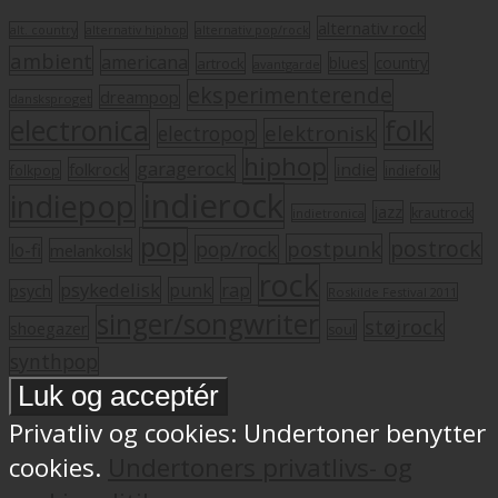
alternativ rock
alt. country
alternativ hiphop
alternativ pop/rock
ambient
americana
blues
artrock
country
avantgarde
eksperimenterende
dreampop
dansksproget
electronica
folk
elektronisk
electropop
hiphop
garagerock
folkrock
indie
folkpop
indiefolk
indierock
indiepop
jazz
krautrock
indietronica
pop
postrock
postpunk
pop/rock
lo-fi
melankolsk
rock
psykedelisk
punk
rap
psych
Roskilde Festival 2011
singer/songwriter
støjrock
shoegazer
soul
synthpop
Privatliv og cookies: Undertoner benytter
cookies.
Undertoners privatlivs- og