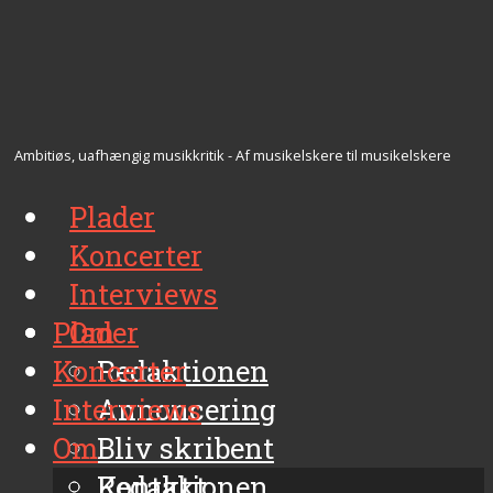
Ambitiøs, uafhængig musikkritik - Af musikelskere til musikelskere
Plader
Koncerter
Interviews
Plader
Om
Koncerter
Redaktionen
Interviews
Annoncering
Om
Bliv skribent
Kontakt
Redaktionen