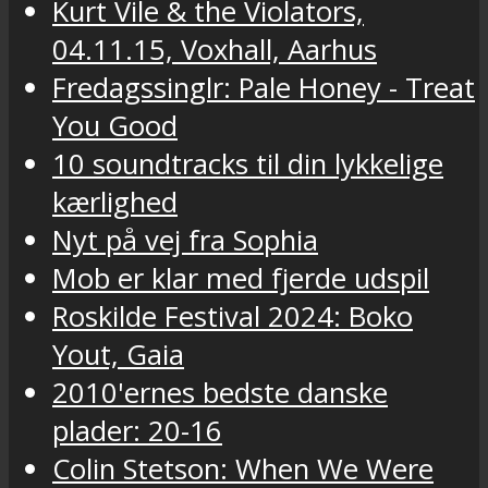
Kurt Vile & the Violators,
04.11.15, Voxhall, Aarhus
Fredagssinglr: Pale Honey - Treat
You Good
10 soundtracks til din lykkelige
kærlighed
Nyt på vej fra Sophia
Mob er klar med fjerde udspil
Roskilde Festival 2024: Boko
Yout, Gaia
2010'ernes bedste danske
plader: 20-16
Colin Stetson: When We Were