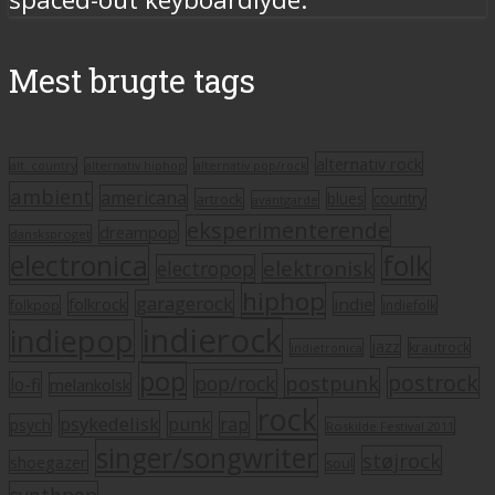
Mest brugte tags
alternativ rock
alt. country
alternativ hiphop
alternativ pop/rock
ambient
americana
blues
artrock
country
avantgarde
eksperimenterende
dreampop
dansksproget
electronica
folk
elektronisk
electropop
hiphop
garagerock
folkrock
indie
folkpop
indiefolk
indierock
indiepop
jazz
krautrock
indietronica
pop
postrock
postpunk
pop/rock
lo-fi
melankolsk
rock
psykedelisk
punk
rap
psych
Roskilde Festival 2011
singer/songwriter
støjrock
shoegazer
soul
synthpop