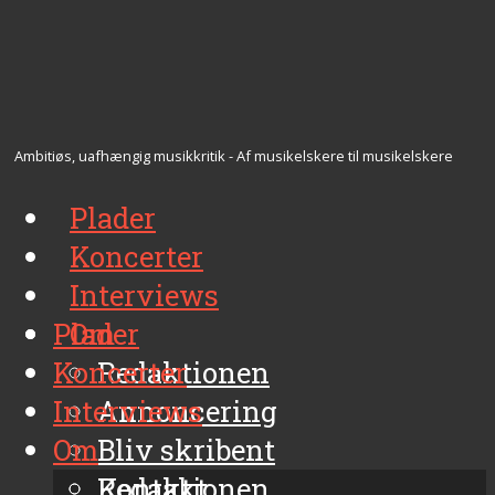
Ambitiøs, uafhængig musikkritik - Af musikelskere til musikelskere
Plader
Koncerter
Interviews
Plader
Om
Koncerter
Redaktionen
Interviews
Annoncering
Om
Bliv skribent
Kontakt
Redaktionen