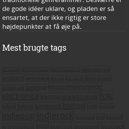
de gode idéer uklare, og pladen er så
ensartet, at der ikke rigtig er store
højdepunkter at få øje på.
Mest brugte tags
alternativ rock
alt. country
alternativ hiphop
alternativ pop/rock
ambient
americana
blues
artrock
country
avantgarde
eksperimenterende
dreampop
dansksproget
electronica
folk
elektronisk
electropop
hiphop
garagerock
folkrock
indie
folkpop
indiefolk
indierock
indiepop
jazz
krautrock
indietronica
pop
postrock
postpunk
pop/rock
lo-fi
melankolsk