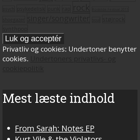
rock
psykedelisk
punk
rap
psych
Roskilde Festival 2011
singer/songwriter
støjrock
shoegazer
soul
synthpop
Privatliv og cookies: Undertoner benytter
cookies.
Undertoners privatlivs- og
cookiepolitik
Mest læste indhold
From Sarah: Notes EP
Kurt Vile & the Violators,