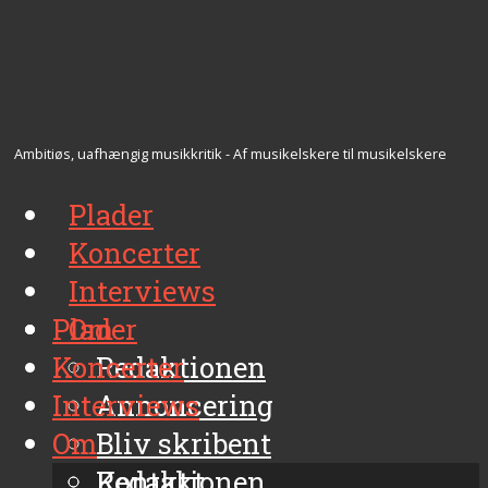
Ambitiøs, uafhængig musikkritik - Af musikelskere til musikelskere
Plader
Koncerter
Interviews
Plader
Om
Koncerter
Redaktionen
Interviews
Annoncering
Om
Bliv skribent
Kontakt
Redaktionen