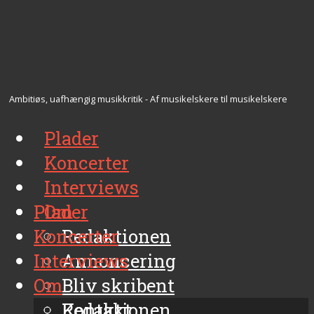
Ambitiøs, uafhængig musikkritik - Af musikelskere til musikelskere
Plader
Koncerter
Interviews
Plader
Om
Koncerter
Redaktionen
Interviews
Annoncering
Om
Bliv skribent
Kontakt
Redaktionen