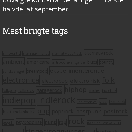
halvdel af september.
Mest brugte tags
alternativ rock
alt. country
alternativ hiphop
alternativ pop/rock
ambient
americana
blues
artrock
country
avantgarde
eksperimenterende
dreampop
dansksproget
electronica
folk
elektronisk
electropop
hiphop
garagerock
folkrock
indie
folkpop
indiefolk
indierock
indiepop
jazz
krautrock
indietronica
pop
postrock
postpunk
pop/rock
lo-fi
melankolsk
rock
psykedelisk
punk
rap
psych
Roskilde Festival 2011
singer/songwriter
støjrock