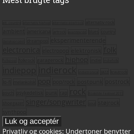
alternativ rock
alt. country
alternativ hiphop
alternativ pop/rock
ambient
americana
blues
artrock
country
avantgarde
eksperimenterende
dreampop
dansksproget
electronica
folk
elektronisk
electropop
hiphop
garagerock
folkrock
indie
folkpop
indiefolk
indierock
indiepop
jazz
krautrock
indietronica
pop
postrock
postpunk
pop/rock
lo-fi
melankolsk
rock
psykedelisk
punk
rap
psych
Roskilde Festival 2011
singer/songwriter
støjrock
shoegazer
soul
synthpop
Privatliv og cookies: Undertoner benytter