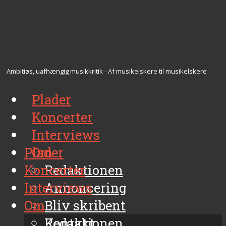
Ambitiøs, uafhængig musikkritik - Af musikelskere til musikelskere
Plader
Koncerter
Interviews
Plader
Om
Koncerter
Redaktionen
Interviews
Annoncering
Om
Bliv skribent
Kontakt
Redaktionen