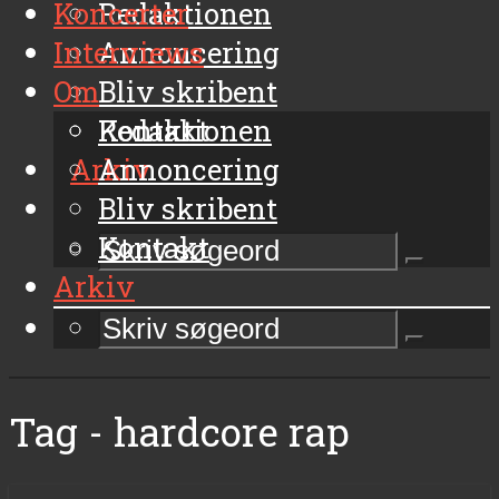
Koncerter
Redaktionen
Interviews
Annoncering
Om
Bliv skribent
Kontakt
Redaktionen
Arkiv
Annoncering
Bliv skribent
Kontakt
Arkiv
Tag - hardcore rap