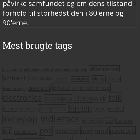
påvirke samfundet og om dens tilstand i
forhold til storhedstiden i 80'erne og
90'erne.
Mest brugte tags
alternativ rock
alt. country
alternativ hiphop
alternativ pop/rock
ambient
americana
blues
artrock
country
avantgarde
eksperimenterende
dreampop
dansksproget
electronica
folk
elektronisk
electropop
hiphop
garagerock
folkrock
indie
folkpop
indiefolk
indierock
indiepop
jazz
krautrock
indietronica
pop
postrock
postpunk
pop/rock
lo-fi
melankolsk