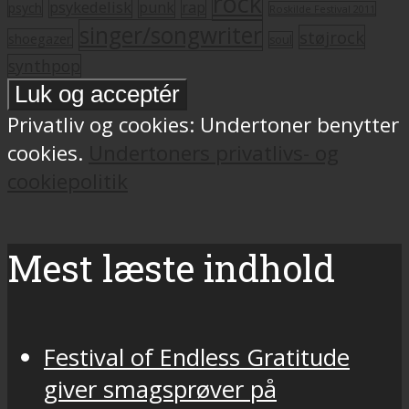
rock
psykedelisk
punk
rap
psych
Roskilde Festival 2011
singer/songwriter
støjrock
shoegazer
soul
synthpop
Privatliv og cookies: Undertoner benytter
cookies.
Undertoners privatlivs- og
cookiepolitik
Mest læste indhold
Festival of Endless Gratitude
giver smagsprøver på