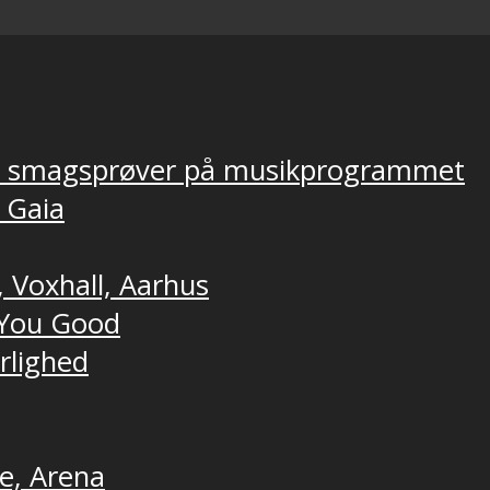
ver smagsprøver på musikprogrammet
, Gaia
, Voxhall, Aarhus
t You Good
ærlighed
ne, Arena