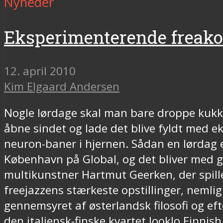
Nyheder
Eksperimenterende freakou
12. april 2010
Kim Elgaard Andersen
Nogle lørdage skal man bare droppe kuk
åbne sindet og lade det blive fyldt med e
neuron-baner i hjernen. Sådan en lørdag e
København på Global, og det bliver med 
multikunstner Hartmut Geerken, der spill
freejazzens stærkeste opstillinger, nemli
gennemsyret af østerlandsk filosofi og ef
den italiensk-finske kvartet Jooklo Finni