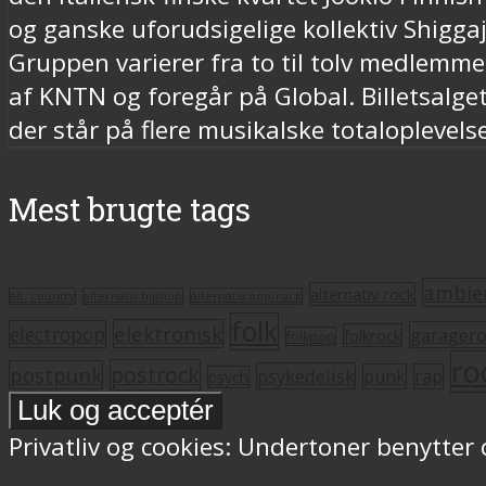
og ganske uforudsigelige kollektiv Shigga
Gruppen varierer fra to til tolv medlemmer
af KNTN og foregår på Global. Billetsalget
der står på flere musikalske totaloplevelse
Mest brugte tags
ambie
alternativ rock
alt. country
alternativ hiphop
alternativ pop/rock
folk
elektronisk
electropop
garager
folkrock
folkpop
ro
postrock
postpunk
psykedelisk
punk
rap
psych
Privatliv og cookies: Undertoner benytter