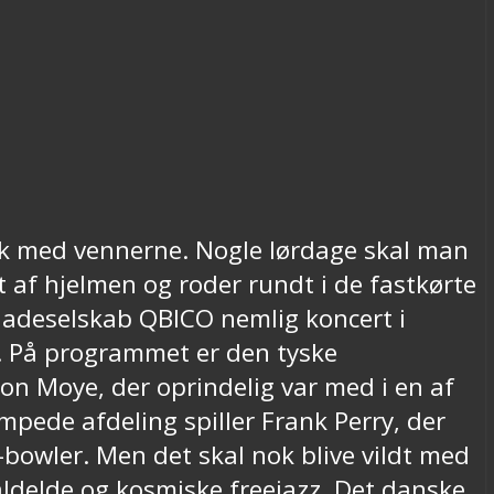
k med vennerne. Nogle lørdage skal man
 af hjelmen og roder rundt i de fastkørte
pladeselskab QBICO nemlig koncert i
. På programmet er den tyske
n Moye, der oprindelig var med i en af
mpede afdeling spiller Frank Perry, der
bowler. Men det skal nok blive vildt med
aldelde og kosmiske freejazz. Det danske