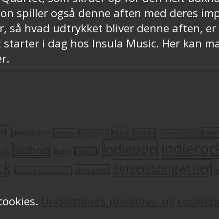
jon spiller også denne aften med deres imp
, så hvad udtrykket bliver denne aften, er i
 starter i dag hos Insula Music. Her kan ma
r.
nt
americana
drea
blues
artrock
country
avantgarde
dansksproget
indieroc
indiepop
hiphop
ock
indie
indiefolk
ck
singer/songwriter
shoegazer
s
Roskilde Festival 2011
 cookies.
Undertoners privatlivs- og cookiepo