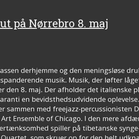
t på Nørrebro 8. maj
kassen derhjemme og den meningsløse dru
kspanderende musik. Musik, der løfter låget
r den 8. maj. Der afholder det italienske 
garanti en bevidsthedsudvidende oplevelse
er sammen med freejazz-percussionisten Do
g Art Ensemble of Chicago. I den mere afdæ
tertænksomhed spiller på tibetanske synge-
sh Quartet, som skruer op for den helt udkn