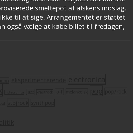
roviserede smeltepot af alskens indslag.
kke til at sige. Arrangementet er støttet
n også vælge at købe billet til fredagen,
electronica
eksperimenterende
mpop
k
pop
pop/rock
lo-fi
melankolsk
jazz
krautrock
indietronica
støjrock
synthpop
oul
litik