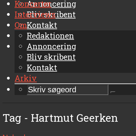
Koncerter
Annoncering
Interviews
Bliv skribent
Om
Kontakt
Arkiv
Redaktionen
Annoncering
Bliv skribent
Kontakt
Arkiv
Tag - Hartmut Geerken