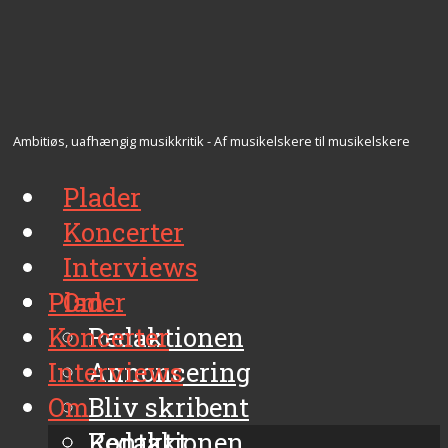
Ambitiøs, uafhængig musikkritik - Af musikelskere til musikelskere
Plader
Koncerter
Interviews
Plader
Om
Koncerter
Redaktionen
Interviews
Annoncering
Om
Bliv skribent
Kontakt
Redaktionen