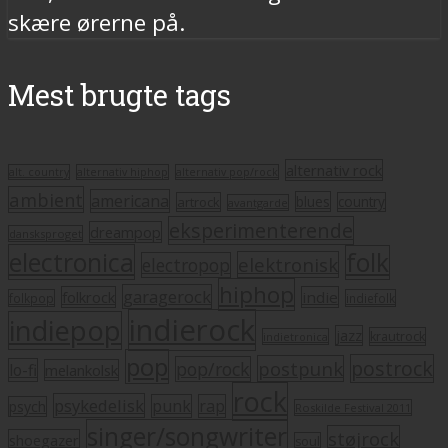
skære ørerne på.
Mest brugte tags
alternativ rock
alt. country
alternativ hiphop
alternativ pop/rock
ambient
americana
blues
artrock
country
avantgarde
eksperimenterende
dreampop
dansksproget
electronica
folk
elektronisk
electropop
hiphop
garagerock
folkrock
indie
folkpop
indiefolk
indierock
indiepop
jazz
krautrock
indietronica
pop
postrock
postpunk
pop/rock
lo-fi
melankolsk
rock
psykedelisk
punk
rap
psych
Roskilde Festival 2011
singer/songwriter
støjrock
shoegazer
soul