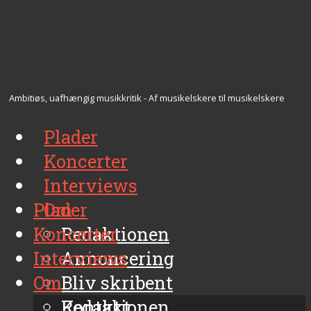
Ambitiøs, uafhængig musikkritik - Af musikelskere til musikelskere
Plader
Koncerter
Interviews
Plader
Om
Koncerter
Redaktionen
Interviews
Annoncering
Om
Bliv skribent
Kontakt
Redaktionen