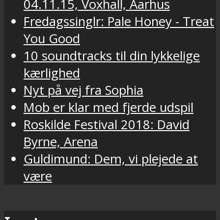
04.11.15, Voxhall, Aarhus
Fredagssinglr: Pale Honey - Treat
You Good
10 soundtracks til din lykkelige
kærlighed
Nyt på vej fra Sophia
Mob er klar med fjerde udspil
Roskilde Festival 2018: David
Byrne, Arena
Guldimund: Dem, vi plejede at
være