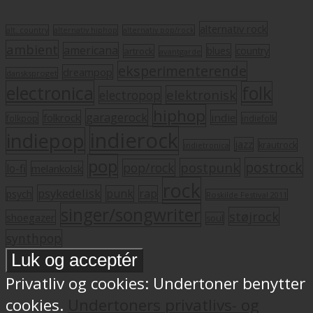
alternativ rock
alt. country
alternativ hiphop
alternativ pop/rock
ambient
americana
blues
artrock
country
avantgarde
eksperimenterende
dreampop
dansksproget
electronica
folk
elektronisk
electropop
hiphop
garagerock
folkrock
indie
folkpop
indiefolk
indierock
indiepop
jazz
krautrock
indietronica
pop
postrock
postpunk
pop/rock
lo-fi
melankolsk
rock
psykedelisk
punk
rap
psych
Roskilde Festival 2011
singer/songwriter
støjrock
shoegazer
soul
synthpop
Privatliv og cookies: Undertoner benytter
cookies.
Undertoners privatlivs- og