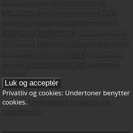
eksperimenterende
dreampop
dansksproget
electronica
folk
elektronisk
electropop
hiphop
garagerock
folkrock
indie
folkpop
indiefolk
indierock
indiepop
jazz
krautrock
indietronica
pop
postrock
postpunk
pop/rock
lo-fi
melankolsk
rock
psykedelisk
punk
rap
psych
Roskilde Festival 2011
singer/songwriter
støjrock
shoegazer
soul
synthpop
Privatliv og cookies: Undertoner benytter
cookies.
Undertoners privatlivs- og
cookiepolitik