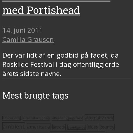
med Portishead
14. juni 2011
Camilla Grausen
Der var lidt af en godbid på fadet, da
Roskilde Festival i dag offentliggjorde
årets sidste navne.
Mest brugte tags
alternativ rock
alt. country
alternativ hiphop
alternativ pop/rock
ambient
americana
blues
artrock
country
avantgarde