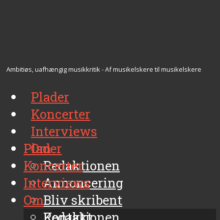
Ambitiøs, uafhængig musikkritik - Af musikelskere til musikelskere
Plader
Koncerter
Interviews
Plader
Om
Koncerter
Redaktionen
Interviews
Annoncering
Om
Bliv skribent
Kontakt
Redaktionen