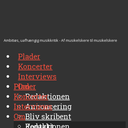
Ambitiøs, uafhængig musikkritik - Af musikelskere til musikelskere
Plader
Koncerter
Interviews
Plader
Om
Koncerter
Redaktionen
Interviews
Annoncering
Om
Bliv skribent
Kontakt
Redaktionen