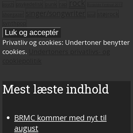
rock
psykedelisk
punk
rap
psych
Roskilde Festival 2011
singer/songwriter
støjrock
shoegazer
soul
synthpop
Privatliv og cookies: Undertoner benytter
cookies.
Undertoners privatlivs- og
cookiepolitik
Mest læste indhold
BRMC kommer med nyt til
august