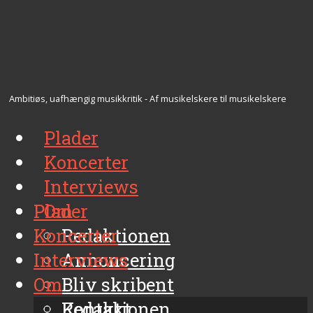
Ambitiøs, uafhængig musikkritik - Af musikelskere til musikelskere
Plader
Koncerter
Interviews
Plader
Om
Koncerter
Redaktionen
Interviews
Annoncering
Om
Bliv skribent
Kontakt
Redaktionen