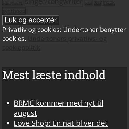
singer/songwriter
støjrock
shoegazer
soul
synthpop
Privatliv og cookies: Undertoner benytter
cookies.
Undertoners privatlivs- og
cookiepolitik
Mest læste indhold
BRMC kommer med nyt til
august
Love Shop: En nat bliver det