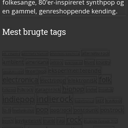
folkesange, 80'er-inspireret synthpop og
en gammel, genreshoppende kending.
Mest brugte tags
alternativ rock
alt. country
alternativ hiphop
alternativ pop/rock
ambient
americana
blues
artrock
country
avantgarde
eksperimenterende
dreampop
dansksproget
electronica
folk
elektronisk
electropop
hiphop
garagerock
folkrock
indie
folkpop
indiefolk
indierock
indiepop
jazz
krautrock
indietronica
pop
postrock
postpunk
pop/rock
lo-fi
melankolsk
rock
psykedelisk
punk
rap
psych
Roskilde Festival 2011