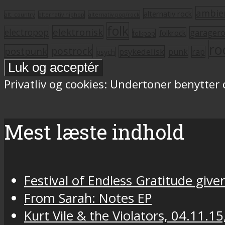
ambie
alternativ rock
alt. country
alternativ hiphop
alternativ pop/rock
folk
elektronisk
electropop
garager
folkrock
folkpop
ro
postrock
postpunk
psykedelisk
punk
rap
psych
Privatliv og cookies: Undertoner benytter
Mest læste indhold
Festival of Endless Gratitude gi
From Sarah: Notes EP
Kurt Vile & the Violators, 04.11.15