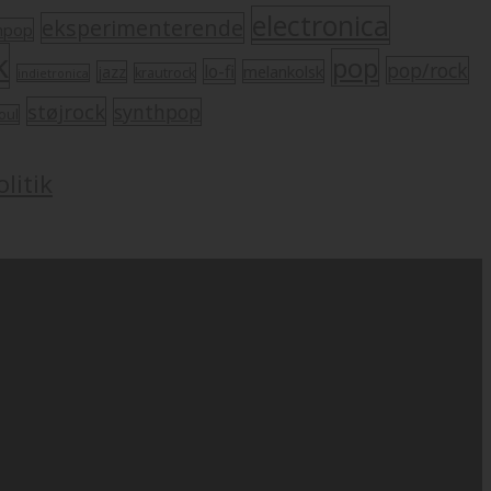
electronica
eksperimenterende
mpop
k
pop
pop/rock
lo-fi
melankolsk
jazz
krautrock
indietronica
støjrock
synthpop
oul
litik