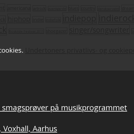
nt
americana
drea
blues
artrock
country
avantgarde
dansksproget
indieroc
indiepop
hiphop
ock
indie
indiefolk
ck
singer/songwriter
shoegazer
s
Roskilde Festival 2011
 cookies.
Undertoners privatlivs- og cookiepo
ver smagsprøver på musikprogrammet
, Voxhall, Aarhus