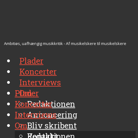
Ambitiøs, uafhængig musikkritik - Af musikelskere til musikelskere
Plader
Koncerter
Interviews
Plader
Om
Koncerter
Redaktionen
Interviews
Annoncering
Om
Bliv skribent
Kontakt
Redaktionen