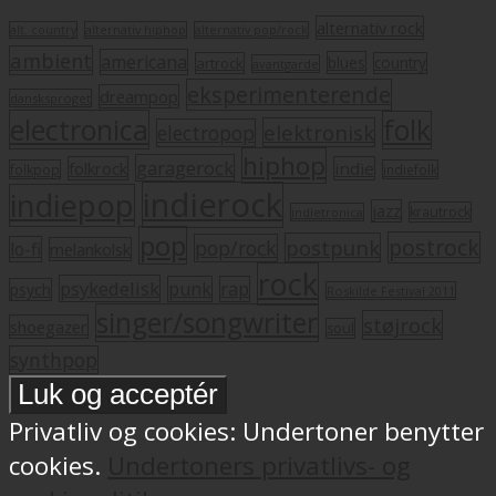
alternativ rock
alt. country
alternativ hiphop
alternativ pop/rock
ambient
americana
blues
artrock
country
avantgarde
eksperimenterende
dreampop
dansksproget
electronica
folk
elektronisk
electropop
hiphop
garagerock
folkrock
indie
folkpop
indiefolk
indierock
indiepop
jazz
krautrock
indietronica
pop
postrock
postpunk
pop/rock
lo-fi
melankolsk
rock
psykedelisk
punk
rap
psych
Roskilde Festival 2011
singer/songwriter
støjrock
shoegazer
soul
synthpop
Privatliv og cookies: Undertoner benytter
cookies.
Undertoners privatlivs- og