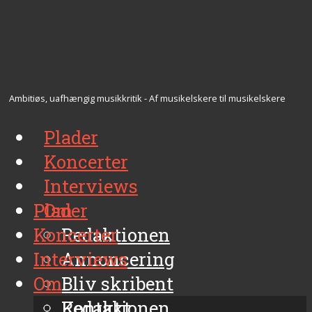
Ambitiøs, uafhængig musikkritik - Af musikelskere til musikelskere
Plader
Koncerter
Interviews
Plader
Om
Koncerter
Redaktionen
Interviews
Annoncering
Om
Bliv skribent
Kontakt
Redaktionen