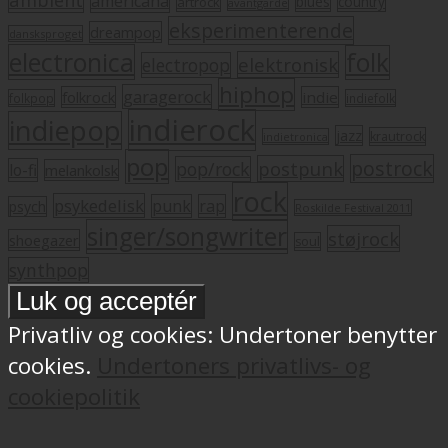
americana
blues
artrock
country
avantgarde
eksperimenterende
dreampop
dansksproget
electronica
folk
elektronisk
electropop
hiphop
garagerock
folkrock
indie
folkpop
indiefolk
indierock
indiepop
jazz
krautrock
indietronica
pop
postrock
postpunk
pop/rock
lo-fi
melankolsk
rock
psykedelisk
punk
rap
psych
Roskilde Festival 2011
singer/songwriter
støjrock
shoegazer
soul
synthpop
Privatliv og cookies: Undertoner benytter
cookies.
Undertoners privatlivs- og
cookiepolitik