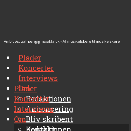
Ambitiøs, uafhængig musikkritik - Af musikelskere til musikelskere
Plader
Koncerter
Interviews
Plader
Om
Koncerter
Redaktionen
Interviews
Annoncering
Om
Bliv skribent
Kontakt
Redaktionen