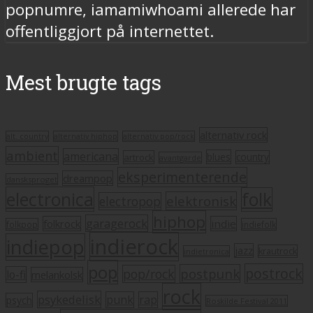
popnumre, iamamiwhoami allerede har
offentliggjort på internettet.
Mest brugte tags
alternativ rock
alt. country
alternativ hiphop
alternativ pop/rock
ambient
americana
blues
artrock
country
avantgarde
eksperimenterende
dreampop
dansksproget
electronica
folk
elektronisk
electropop
hiphop
garagerock
folkrock
indie
folkpop
indiefolk
indierock
indiepop
jazz
krautrock
indietronica
pop
postrock
postpunk
pop/rock
lo-fi
melankolsk
rock
psykedelisk
punk
rap
psych
Roskilde Festival 2011