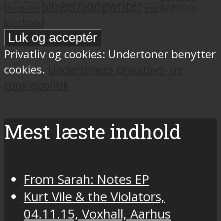
singer/songwriter
støjrock
shoegazer
soul
synthpop
Privatliv og cookies: Undertoner benytter
cookies.
Undertoners privatlivs- og
cookiepolitik
Mest læste indhold
From Sarah: Notes EP
Kurt Vile & the Violators,
04.11.15, Voxhall, Aarhus