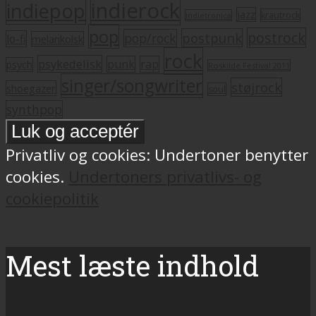
indierock
indiepop
jazz
krautrock
indietronica
pop
postrock
postpunk
pop/rock
lo-fi
melankolsk
rock
psykedelisk
punk
rap
psych
Roskilde Festival 2011
singer/songwriter
støjrock
shoegazer
soul
synthpop
Privatliv og cookies: Undertoner benytter
cookies.
Undertoners privatlivs- og
cookiepolitik
Mest læste indhold