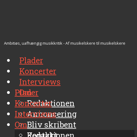
Ambitiøs, uafhængig musikkritik - Af musikelskere til musikelskere
Plader
Koncerter
Interviews
Plader
Om
Koncerter
Redaktionen
Interviews
Annoncering
Om
Bliv skribent
Kontakt
Redaktionen