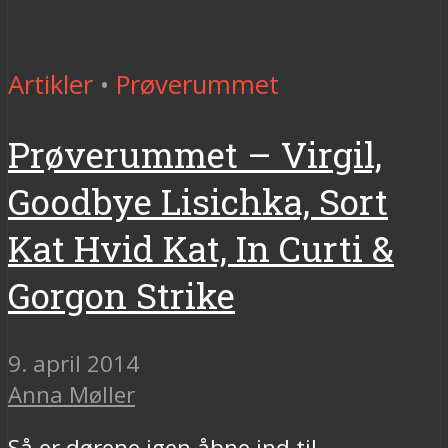
Artikler
•
Prøverummet
Prøverummet – Virgil,
Goodbye Lisichka, Sort
Kat Hvid Kat, In Curti &
Gorgon Strike
9. april 2014
Anna Møller
Så er dørene igen åbne ind til