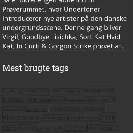
Prøverummet, hvor Undertoner
introducerer nye artister på den danske
undergrundsscene. Denne gang bliver
Virgil, Goodbye Lisichka, Sort Kat Hvid
Kat, In Curti & Gorgon Strike prøvet af.
Mest brugte tags
alternativ rock
alt. country
alternativ hiphop
alternativ pop/rock
ambient
americana
blues
artrock
country
avantgarde
eksperimenterende
dreampop
dansksproget
electronica
folk
elektronisk
electropop
hiphop
garagerock
folkrock
indie
folkpop
indiefolk