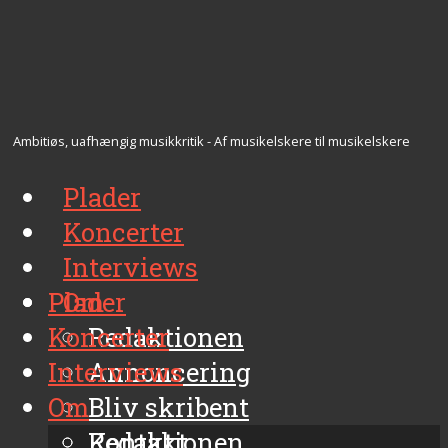
Ambitiøs, uafhængig musikkritik - Af musikelskere til musikelskere
Plader
Koncerter
Interviews
Plader
Om
Koncerter
Redaktionen
Interviews
Annoncering
Om
Bliv skribent
Kontakt
Redaktionen