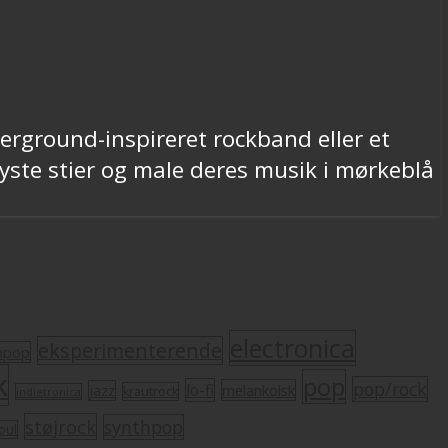
derground-inspireret rockband eller et
ste stier og male deres musik i mørkeblå
electronica
eksperimenterende
mpop
k
pop
pop/rock
lo-fi
melankolsk
jazz
krautrock
indietronica
støjrock
synthpop
oul