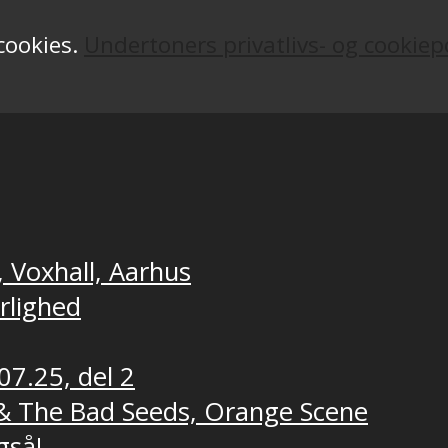
 cookies.
Undertoners privatlivs- og cookiepo
, Voxhall, Aarhus
ærlighed
07.25, del 2
e & The Bad Seeds, Orange Scene
gså!