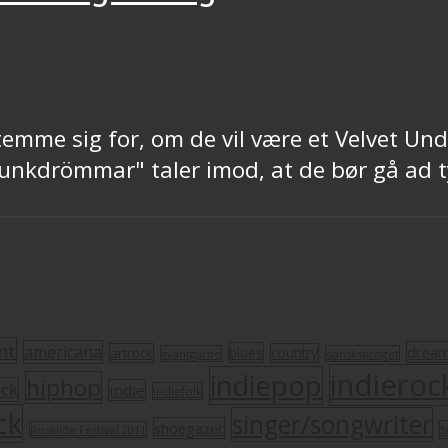
temme sig for, om de vil være et Velvet Un
nkdrömmar" taler imod, at de bør gå ad ty
nt
americana
drea
blues
artrock
country
avantgarde
dansksproget
indieroc
indiepop
hiphop
ock
indie
indiefolk
ck
singer/songwriter
shoegazer
s
Roskilde Festival 2011