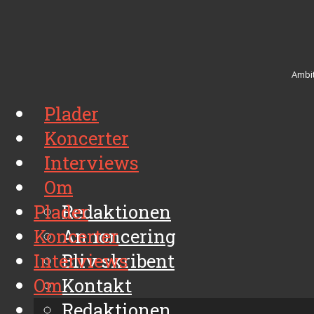
Ambit
Plader
Koncerter
Interviews
Om
Plader
Redaktionen
Koncerter
Annoncering
Interviews
Bliv skribent
Om
Kontakt
Arkiv
Redaktionen