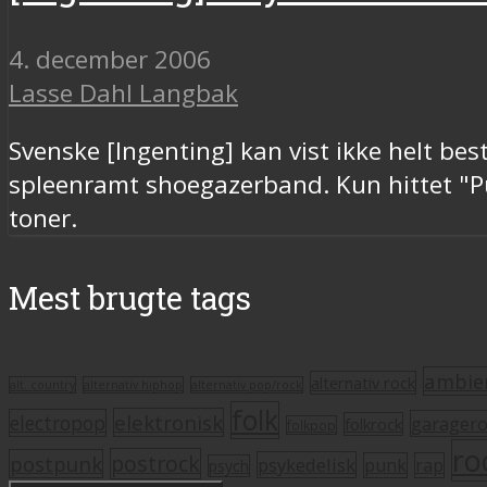
4. december 2006
Lasse Dahl Langbak
Svenske [Ingenting] kan vist ikke helt bes
spleenramt shoegazerband. Kun hittet "Pu
toner.
Mest brugte tags
ambie
alternativ rock
alt. country
alternativ hiphop
alternativ pop/rock
folk
elektronisk
electropop
garager
folkrock
folkpop
ro
postrock
postpunk
psykedelisk
punk
rap
psych