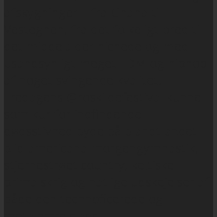
afskygninger – fra Ghana til
Vestegnen, fra det folkeligt bred til
det middelalder-nichede og med
usandsynligt meget EDM og hiphop
af noget svingende kvalitet.
Fredagens @roskildefestival kunne
som kur for indfindende
dødsstivhed byde på blandt andet
blid americana-morgengymnastik,
stjernestrøet country, keltiske
primalskrig og natlige udskejelser af
både den technoficerede og
metalnære slags.