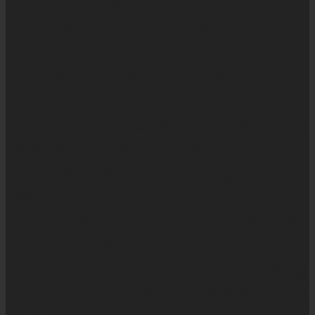
Torsdag på Roskilde Festival var en
vanlig broget blanding af
musikgenrer fra heartbreak og
hardcore til slovensk DIY-folk af en
anden verden og nyviktoriansk punk,
inden en dårlig blanding af
scenetider førte til en pinlig
aflysning.
Final Days-programmet på Roskilde
Festival åbnede onsdag med alt
mellem goth-maraton på Orange og
tanzaniansk dansefest på festivalens