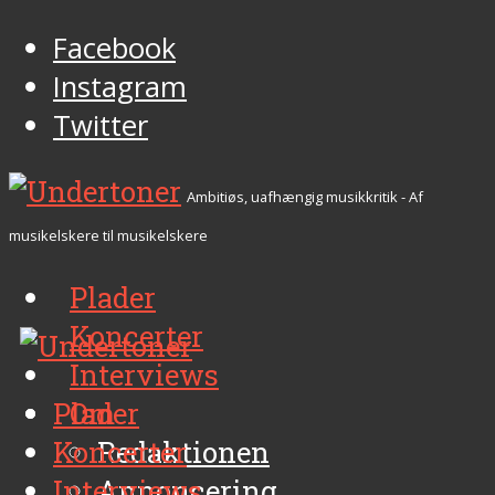
Facebook
Instagram
Twitter
Ambitiøs, uafhængig musikkritik - Af
musikelskere til musikelskere
Plader
Koncerter
Interviews
Plader
Om
Koncerter
Redaktionen
Interviews
Annoncering