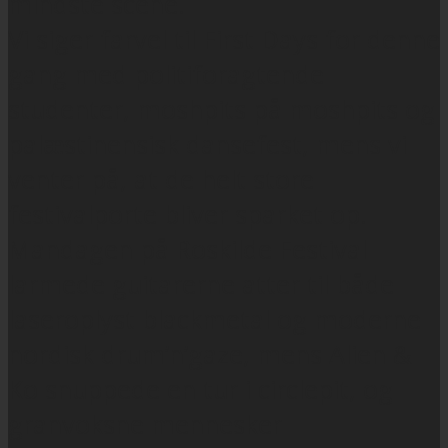
mindste scene.
Vi siger farvel til First Days for denne
gang med politiforagtende
studenter, moshpits på moshpits og
palæstinensisk dansefest, mens vi
venter på, at de helt store
festivalporte bliver sparket op.
Mandagen på Roskilde Festival
larmede guitarerne atter til både
laseroplyst blackmetal og moderne
nordisk drum’n’gaze, mens Alien &
Ko snuppede en tur i circlepit, og
granvoksne mennesker