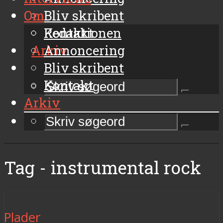
Om
Bliv skribent
Kontakt
Redaktionen
Arkiv
Annoncering
Bliv skribent
Kontakt
Arkiv
Tag - instrumental rock
Plader