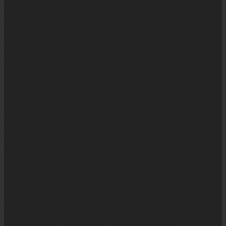
latterliggjorde sig selv på
koncertgulvet.
Et britisk popikon, en dansk
indiepop-favorit og en storrost,
norsk post-popduo er blandt dagens
25 annoncerede navne til Roskilde
Festival 2026, der også kommer
udenfor vores hjemlige
breddegrader og viser vej mod nye
toner. 🧡🔊
2026 – nye tider “on the blog”
Roskilde Festival røg fredag ind i
endnu en regnvejrsdag, men