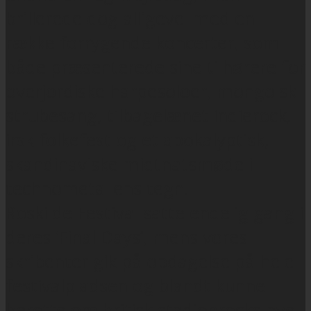
brillerede dog alligevel med en
række forrygende koncerter, som
både præsenterede sine tilhørere for
overjordiske harpesoloer, mongolsk
strubesang, tilbagelænet indierock,
irsk folkefest og et apokalyptisk,
skandinaviske midtnatsmøde i
technometallens tegn.
Roskilde Festival satte endelig gang i
deres ‘Final Days’, mens vores
skribenter gik på opdagelse på hele
festivalpladsen og blandt kunne
berette om britisk stadionrocks nye