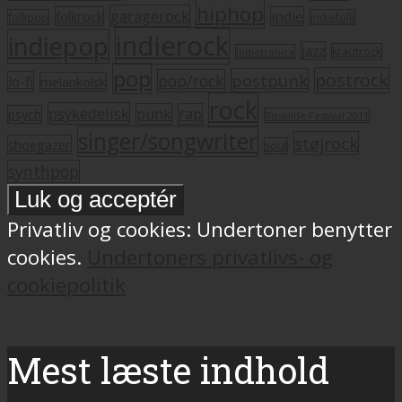
hiphop
garagerock
folkrock
indie
folkpop
indiefolk
indierock
indiepop
jazz
krautrock
indietronica
pop
postrock
postpunk
pop/rock
lo-fi
melankolsk
rock
psykedelisk
punk
rap
psych
Roskilde Festival 2011
singer/songwriter
støjrock
shoegazer
soul
synthpop
Privatliv og cookies: Undertoner benytter
cookies.
Undertoners privatlivs- og
cookiepolitik
Mest læste indhold