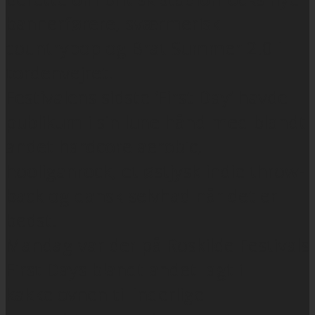
bannerførere, sværmerisk
countrypop og Brat Summer 2.0 i
tordenvejret.
Festivalens sidste ‘First Day’ havde
publikum i sin lune hånd med blandt
andet hardcore aerobic,
hooliganrock, et østjysk indie throw-
back og dansk selvhad når det er
bedst.
Mandag var der på Roskilde Festivals
First Days blandt andet lagt i
kakkelovnen til inderlige