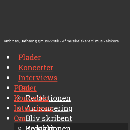
Ambitiøs, uafhængig musikkritik - Af musikelskere til musikelskere
Plader
Koncerter
Interviews
Plader
Om
Koncerter
Redaktionen
Interviews
Annoncering
Om
Bliv skribent
Kontakt
Redaktionen