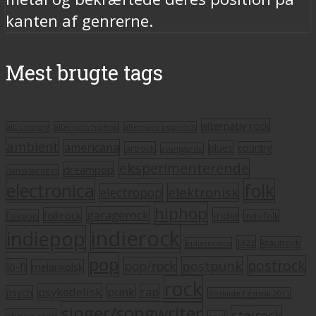
kanten af genrerne.
Mest brugte tags
alternativ rock
alt. country
alternativ hiphop
alternativ pop/rock
ambient
americana
blues
artrock
country
avantgarde
eksperimenterende
dreampop
dansksproget
electronica
folk
elektronisk
electropop
hiphop
garagerock
folkrock
indie
folkpop
indiefolk
indierock
indiepop
jazz
krautrock
indietronica
pop
postrock
postpunk
pop/rock
lo-fi
melankolsk
rock
psykedelisk
punk
rap
psych
Roskilde Festival 2011
singer/songwriter
støjrock
shoegazer