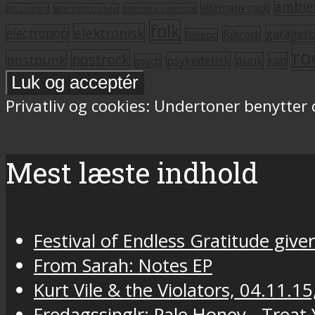
ambie
alternativ rock
alt. country
alternativ hiphop
alternativ pop/rock
folk
elektronisk
electropop
garager
folkrock
folkpop
ro
postrock
postpunk
psykedelisk
punk
rap
psych
Privatliv og cookies: Undertoner benytter
Mest læste indhold
Festival of Endless Gratitude gi
From Sarah: Notes EP
Kurt Vile & the Violators, 04.11.15
Fredagssinglr: Pale Honey - Trea