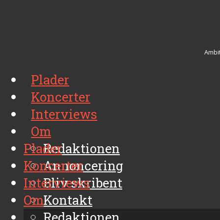
Ambit
Plader
Koncerter
Interviews
Om
Plader
Redaktionen
Koncerter
Annoncering
Interviews
Bliv skribent
Om
Kontakt
Arkiv
Redaktionen