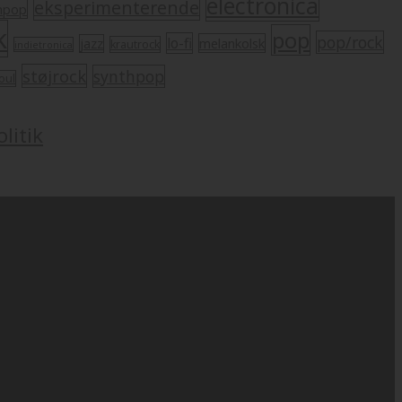
electronica
eksperimenterende
mpop
k
pop
pop/rock
lo-fi
melankolsk
jazz
krautrock
indietronica
støjrock
synthpop
oul
litik