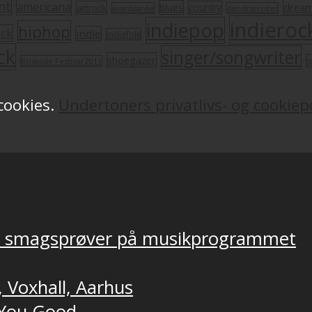
nt
americana
drea
blues
artrock
country
avantgarde
dansksproget
indieroc
indiepop
hiphop
ock
indie
indiefolk
ck
singer/songwriter
shoegazer
s
Roskilde Festival 2011
 cookies.
Undertoners privatlivs- og cookiepo
ver smagsprøver på musikprogrammet
, Voxhall, Aarhus
t You Good