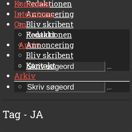
Koncerter
Redaktionen
Interviews
Annoncering
Om
Bliv skribent
Kontakt
Redaktionen
Arkiv
Annoncering
Bliv skribent
Kontakt
Arkiv
Tag - JA