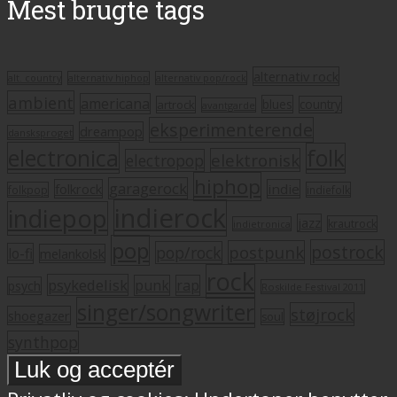
Mest brugte tags
alternativ rock
alt. country
alternativ hiphop
alternativ pop/rock
ambient
americana
blues
artrock
country
avantgarde
eksperimenterende
dreampop
dansksproget
electronica
folk
elektronisk
electropop
hiphop
garagerock
folkrock
indie
folkpop
indiefolk
indierock
indiepop
jazz
krautrock
indietronica
pop
postrock
postpunk
pop/rock
lo-fi
melankolsk
rock
psykedelisk
punk
rap
psych
Roskilde Festival 2011
singer/songwriter
støjrock
shoegazer
soul
synthpop