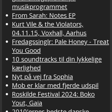
musikprogrammet
From Sarah: Notes EP
Kurt Vile & the Violators,
04.11.15, Voxhall, Aarhus
Fredagssinglr: Pale Honey - Treat
You Good
10 soundtracks til din lykkelige
kærlighed
Nyt på vej fra Sophia
Mob er klar med fjerde udspil
Roskilde Festival 2024: Boko
Yout, Gaia
2010'ernes bedste danske