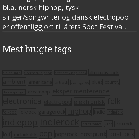
bl.a. norsk hiphop, tysk
singer/songwriter og dansk electropop
er offentliggjort til årets Spot Festival.
Mest brugte tags
alternativ rock
alt. country
alternativ hiphop
alternativ pop/rock
ambient
americana
blues
artrock
country
avantgarde
eksperimenterende
dreampop
dansksproget
electronica
folk
elektronisk
electropop
hiphop
garagerock
folkrock
indie
folkpop
indiefolk
indierock
indiepop
jazz
krautrock
indietronica
pop
postrock
postpunk
pop/rock
lo-fi
melankolsk