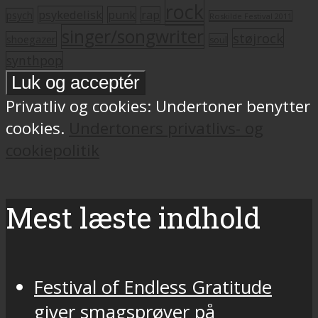
rock
psykedelisk
punk
rap
psych
Roskilde Festival 2011
singer/songwriter
støjrock
shoegazer
soul
synthpop
Privatliv og cookies: Undertoner benytter
cookies.
Undertoners privatlivs- og
cookiepolitik
Mest læste indhold
Festival of Endless Gratitude
giver smagsprøver på