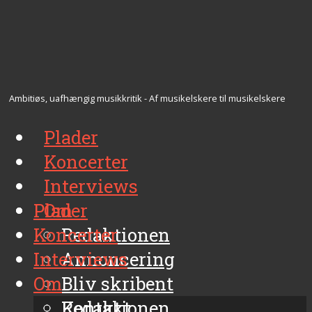
Ambitiøs, uafhængig musikkritik - Af musikelskere til musikelskere
Plader
Koncerter
Interviews
Plader
Om
Koncerter
Redaktionen
Interviews
Annoncering
Om
Bliv skribent
Kontakt
Redaktionen