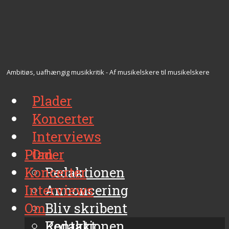
Ambitiøs, uafhængig musikkritik - Af musikelskere til musikelskere
Plader
Koncerter
Interviews
Plader
Om
Koncerter
Redaktionen
Interviews
Annoncering
Om
Bliv skribent
Kontakt
Redaktionen