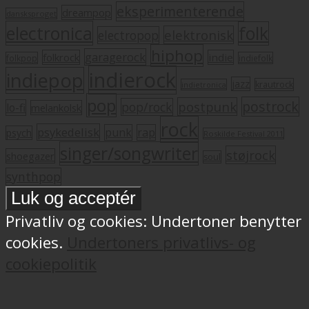
eksperimenterende
dreampop
dansksproget
electronica
folk
elektronisk
electropop
hiphop
garagerock
folkrock
indie
folkpop
indiefolk
indierock
indiepop
jazz
krautrock
indietronica
pop
postrock
postpunk
pop/rock
lo-fi
melankolsk
rock
psykedelisk
punk
rap
psych
Roskilde Festival 2011
singer/songwriter
støjrock
shoegazer
soul
synthpop
Privatliv og cookies: Undertoner benytter
cookies.
Undertoners privatlivs- og
cookiepolitik