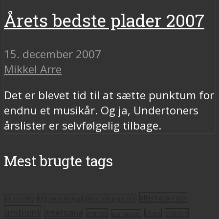
Årets bedste plader 2007
15. december 2007
Mikkel Arre
Det er blevet tid til at sætte punktum for
endnu et musikår. Og ja, Undertoners
årslister er selvfølgelig tilbage.
Mest brugte tags
alternativ rock
alt. country
alternativ hiphop
alternativ pop/rock
ambient
americana
blues
artrock
country
avantgarde