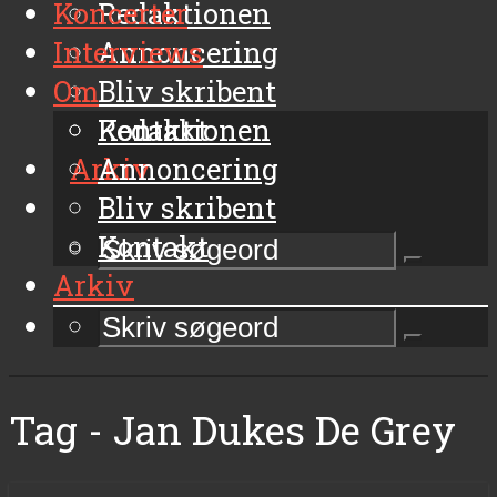
Koncerter
Redaktionen
Interviews
Annoncering
Om
Bliv skribent
Kontakt
Redaktionen
Arkiv
Annoncering
Bliv skribent
Kontakt
Arkiv
Tag - Jan Dukes De Grey