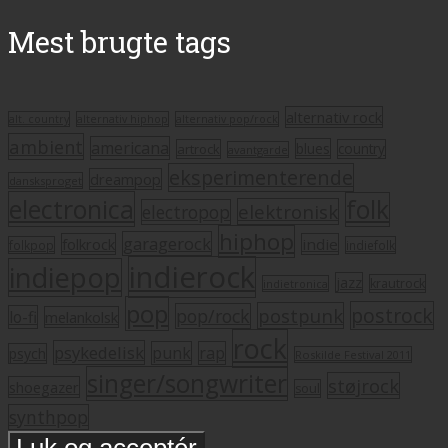
Mest brugte tags
alternativ rock
alt. country
alternativ hiphop
alternativ pop/rock
ambient
americana
blues
artrock
country
avantgarde
eksperimenterende
dreampop
dansksproget
electronica
folk
elektronisk
electropop
hiphop
garagerock
folkrock
indie
folkpop
indiefolk
indierock
indiepop
jazz
krautrock
indietronica
pop
postrock
postpunk
pop/rock
lo-fi
melankolsk
rock
psykedelisk
punk
rap
psych
Roskilde Festival 2011
singer/songwriter
støjrock
shoegazer
soul
synthpop