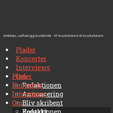
Ambitiøs, uafhængig musikkritik - Af musikelskere til musikelskere
Plader
Koncerter
Interviews
Plader
Om
Koncerter
Redaktionen
Interviews
Annoncering
Om
Bliv skribent
Kontakt
Redaktionen