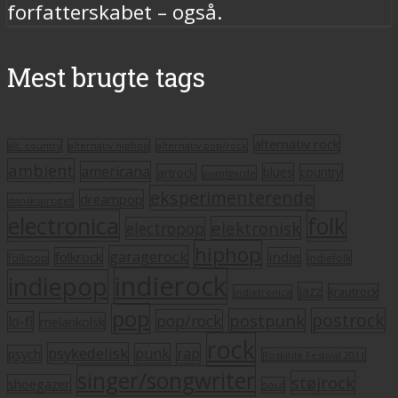
forfatterskabet – også.
Mest brugte tags
alternativ rock
alt. country
alternativ hiphop
alternativ pop/rock
ambient
americana
blues
artrock
country
avantgarde
eksperimenterende
dreampop
dansksproget
electronica
folk
elektronisk
electropop
hiphop
garagerock
folkrock
indie
folkpop
indiefolk
indierock
indiepop
jazz
krautrock
indietronica
pop
postrock
postpunk
pop/rock
lo-fi
melankolsk
rock
psykedelisk
punk
rap
psych
Roskilde Festival 2011
singer/songwriter
støjrock
shoegazer
soul