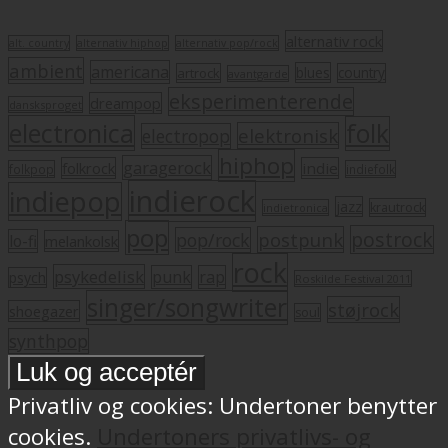
alternativ rock
alt. country
alternativ hiphop
alternativ pop/rock
ambient
americana
blues
artrock
country
avantgarde
eksperimenterende
dreampop
dansksproget
electronica
folk
elektronisk
electropop
hiphop
garagerock
folkrock
indie
folkpop
indiefolk
indierock
indiepop
jazz
krautrock
indietronica
pop
postrock
postpunk
pop/rock
lo-fi
melankolsk
rock
psykedelisk
punk
rap
psych
Roskilde Festival 2011
singer/songwriter
støjrock
shoegazer
soul
synthpop
Privatliv og cookies: Undertoner benytter
cookies.
Undertoners privatlivs- og