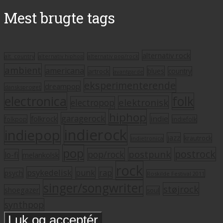
Mest brugte tags
alternativ rock
alt. country
alternativ hiphop
alternativ pop/rock
ambient
americana
blues
artrock
country
avantgarde
eksperimenterende
dreampop
dansksproget
electronica
folk
elektronisk
electropop
hiphop
garagerock
folkrock
indie
folkpop
indiefolk
indierock
indiepop
jazz
krautrock
indietronica
pop
postrock
postpunk
pop/rock
lo-fi
melankolsk
rock
psykedelisk
punk
rap
psych
Roskilde Festival 2011
singer/songwriter
støjrock
shoegazer
soul
synthpop