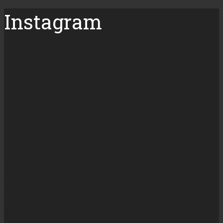
Instagram
Final Days-
programmet
på Roskilde
Festival
åbnede