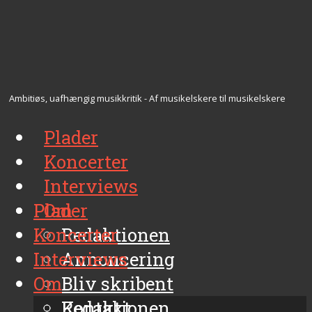
Ambitiøs, uafhængig musikkritik - Af musikelskere til musikelskere
Plader
Koncerter
Interviews
Plader
Om
Koncerter
Redaktionen
Interviews
Annoncering
Om
Bliv skribent
Kontakt
Redaktionen