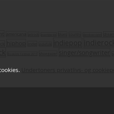
nt
americana
drea
blues
artrock
country
avantgarde
dansksproget
indieroc
indiepop
hiphop
ock
indie
indiefolk
ck
singer/songwriter
shoegazer
s
Roskilde Festival 2011
 cookies.
Undertoners privatlivs- og cookiepo