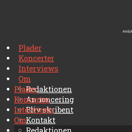
Ambit
Plader
Koncerter
Interviews
Om
Plader
Redaktionen
Koncerter
Annoncering
Interviews
Bliv skribent
Om
Kontakt
Arkiv
Redaktionen