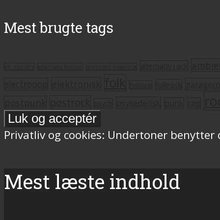
Mest brugte tags
ambie
alternativ rock
alt. country
alternativ hiphop
alternativ pop/rock
folk
elektronisk
electropop
garager
folkrock
folkpop
ro
postrock
postpunk
psykedelisk
punk
rap
psych
Privatliv og cookies: Undertoner benytter
Mest læste indhold