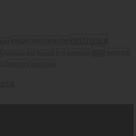
electronica
eksperimenterende
mpop
k
pop
pop/rock
lo-fi
melankolsk
jazz
krautrock
indietronica
støjrock
synthpop
oul
litik