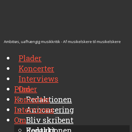
Ambitiøs, uafhængig musikkritik - Af musikelskere til musikelskere
Plader
Koncerter
Interviews
Plader
Om
Koncerter
Redaktionen
Interviews
Annoncering
Om
Bliv skribent
Kontakt
Redaktionen