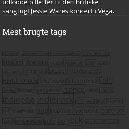
udlodde billetter til den britiske
sangfugl Jessie Wares koncert i Vega.
Mest brugte tags
alternativ rock
alt. country
alternativ hiphop
alternativ pop/rock
ambient
americana
blues
artrock
country
avantgarde
eksperimenterende
dreampop
dansksproget
electronica
folk
elektronisk
electropop
hiphop
garagerock
folkrock
indie
folkpop
indiefolk
indierock
indiepop
jazz
krautrock
indietronica
pop
postrock
postpunk
pop/rock
lo-fi
melankolsk
rock
psykedelisk
punk
rap
psych
Roskilde Festival 2011