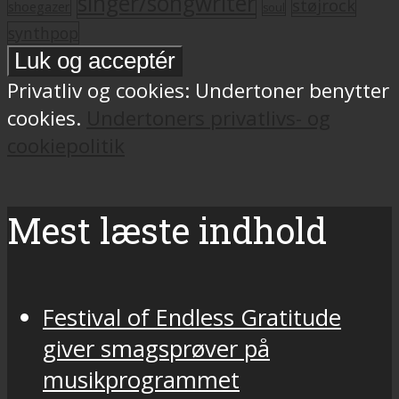
singer/songwriter
støjrock
shoegazer
soul
synthpop
Privatliv og cookies: Undertoner benytter
cookies.
Undertoners privatlivs- og
cookiepolitik
Mest læste indhold
Festival of Endless Gratitude
giver smagsprøver på
musikprogrammet