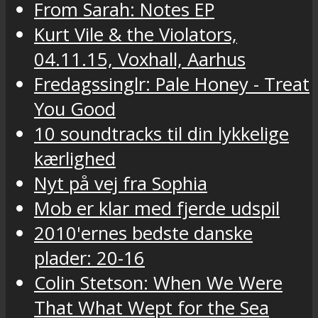
From Sarah: Notes EP
Kurt Vile & the Violators,
04.11.15, Voxhall, Aarhus
Fredagssinglr: Pale Honey - Treat
You Good
10 soundtracks til din lykkelige
kærlighed
Nyt på vej fra Sophia
Mob er klar med fjerde udspil
2010'ernes bedste danske
plader: 20-16
Colin Stetson: When We Were
That What Wept for the Sea